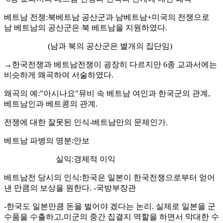
베트남 전쟁:북베트남 공산군과 남베트남+미국의 전쟁으로
남 베트남의 공산군은 북 베트남을 지원하였다.
(남과 북의 공산군은 별개의 집단임)
→한국전쟁과 베트남전쟁이 굉장히 다르지만 6종 교과서에는
비슷하게 왜곡하여 서술하였다.
왜곡의 예:"아시나요"뮤비 속 베트남 여인과 한국군의 관계,
베트남인과 베트콩의 관계.
전쟁에 대한 잘못된 인식-베트남만의 문제인가.
베트남 파병의 명분:안보
실익:경제적 이익
베트남전 당시의 인식:한국은 일본이 한국전쟁으로부터 얻어
낸 만큼의 보상을 원한다. -국방부장관
-한국도 일본만큼 돈을 벌어야 겠다는 논리. 실제로 일본을 군
수품을 수출하고,미군의 중간 집결지 역할을 하면서 막대한 수