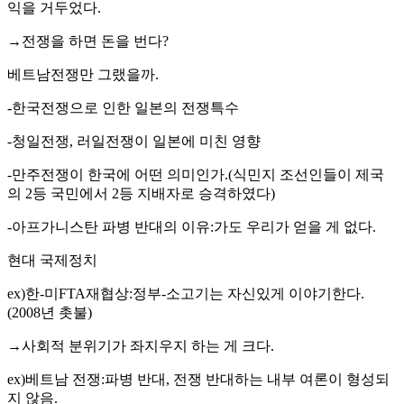
익을 거두었다.
→전쟁을 하면 돈을 번다?
베트남전쟁만 그랬을까.
-한국전쟁으로 인한 일본의 전쟁특수
-청일전쟁, 러일전쟁이 일본에 미친 영향
-만주전쟁이 한국에 어떤 의미인가.(식민지 조선인들이 제국
의 2등 국민에서 2등 지배자로 승격하였다)
-아프가니스탄 파병 반대의 이유:가도 우리가 얻을 게 없다.
현대 국제정치
ex)한-미FTA재협상:정부-소고기는 자신있게 이야기한다.
(2008년 촛불)
→사회적 분위기가 좌지우지 하는 게 크다.
ex)베트남 전쟁:파병 반대, 전쟁 반대하는 내부 여론이 형성되
지 않음.