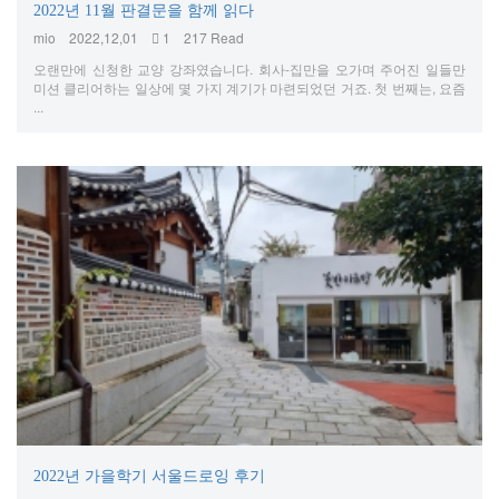
2022년 11월 판결문을 함께 읽다
mio
2022,12,01
1
217 Read
오랜만에 신청한 교양 강좌였습니다. 회사-집만을 오가며 주어진 일들만
미션 클리어하는 일상에 몇 가지 계기가 마련되었던 거죠. 첫 번째는, 요즘
...
2022년 가을학기 서울드로잉 후기