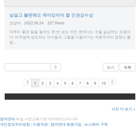
낯설고 불편해도 깨어있어야 할 인권감수성
오상아
2022,06,24
227 Read
아무리 좋은 말을 들어도 한 번 보는 것만 못하다는 것을 실감하는 요즘이
다. 비주얼에 압도되는 아이들과 그들을 이끌어가는 자본주의의 엄청난 물
량...
쓰기
목록
1
2
3
4
5
6
7
8
9
10
사진 더 보기 +
참여연대
부설 시민교육기관 아카데미느티나무
개인정보처리방침
|
이용약관
|
참여연대 회원가입
|
뉴스레터 구독