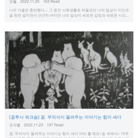
오돌
2022,11,30
163 Read
나의 가을은 충만했다.... 그 동안 사회생활로 찌들었던 나의 일상이 지인과
술 한잔 걸치면서 근근히 버티던 나의 일상이 새로운 감정과 새로운 시도...
[꿈투사 워크숍] 꿈. 무의식이 들려주는 이야기는 힘이 세다
조각별
2022,11,23
197 Read
꿈. 무의식이 들려주는 이야기는 힘이 세다 마리 홀 에츠<숲 속에서> 10주