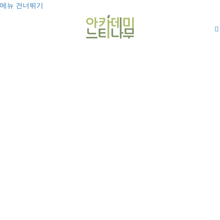
메뉴 건너뛰기
T
o
g
g
l
e
n
a
v
i
g
a
t
i
o
n