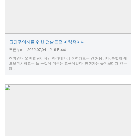
급진주의자를 위한 전술론은 매력적이다
푸른누리
2022,07,04
219 Read
참여연대 오랜 회원이지만 아카데미에 참여해보는 건 처음이다. 특별히 애
드보커시학교는 늘 눈길이 머무는 교육이었다. 언젠가는 들어보리라 했는
데 ...