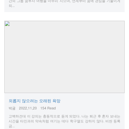
간의 그룹 꿈투사 여행을 마무리 지으며, 언제부터 꿈에 관심을 기울이게
되...
외롭지 않으려는 오래된 욕망
박귬
2022,11,20
154 Read
고백하건대 이 강의는 충동적으로 듣게 되었다. 나는 퇴근 후 혼자 보내는
시간을 타인과의 약속처럼 여기는 데다 학구열도 강하지 않다. 비싼 등록
금...