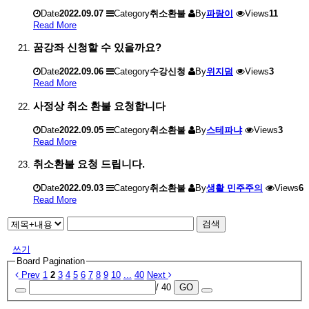
Date
2022.09.07
Category
취소환불
By
파랑이
Views
11
Read More
꿈강좌 신청할 수 있을까요?
Date
2022.09.06
Category
수강신청
By
위지덤
Views
3
Read More
사정상 취소 환불 요청합니다
Date
2022.09.05
Category
취소환불
By
스테파냐
Views
3
Read More
취소환불 요청 드립니다.
Date
2022.09.03
Category
취소환불
By
생활 민주주의
Views
6
Read More
검색
쓰기
Board Pagination
Prev
1
2
3
4
5
6
7
8
9
10
...
40
Next
/ 40
GO