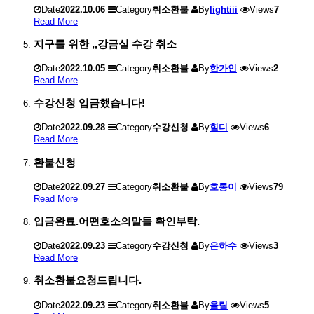
Date
2022.10.06
Category
취소환불
By
lightiii
Views
7
Read More
지구를 위한 ,,강금실 수강 취소
Date
2022.10.05
Category
취소환불
By
한가인
Views
2
Read More
수강신청 입금했습니다!
Date
2022.09.28
Category
수강신청
By
힐디
Views
6
Read More
환불신청
Date
2022.09.27
Category
취소환불
By
호롱이
Views
79
Read More
입금완료.어떤호소의말들 확인부탁.
Date
2022.09.23
Category
수강신청
By
은하수
Views
3
Read More
취소환불요청드립니다.
Date
2022.09.23
Category
취소환불
By
울림
Views
5