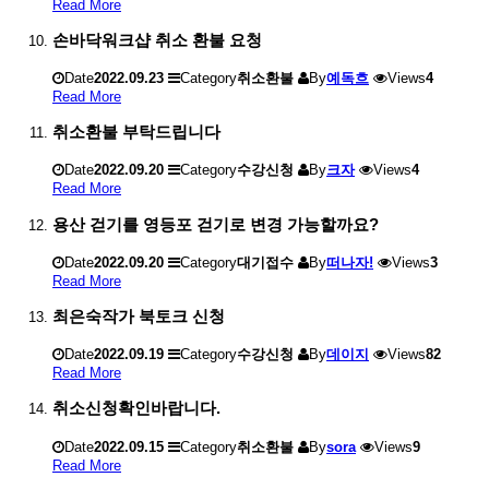
Read More
손바닥워크샵 취소 환불 요청
Date
2022.09.23
Category
취소환불
By
예독흐
Views
4
Read More
취소환불 부탁드립니다
Date
2022.09.20
Category
수강신청
By
크자
Views
4
Read More
용산 걷기를 영등포 걷기로 변경 가능할까요?
Date
2022.09.20
Category
대기접수
By
떠나자!
Views
3
Read More
최은숙작가 북토크 신청
Date
2022.09.19
Category
수강신청
By
데이지
Views
82
Read More
취소신청확인바랍니다.
Date
2022.09.15
Category
취소환불
By
sora
Views
9
Read More