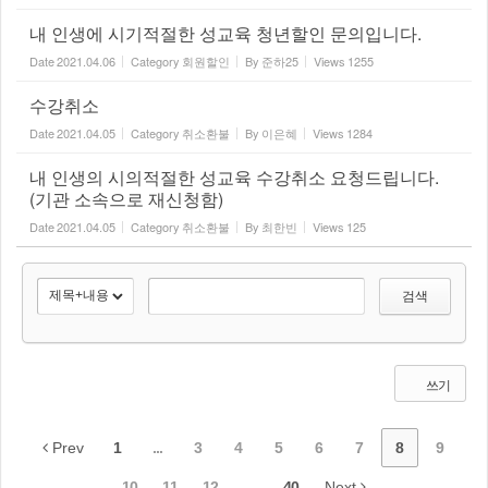
내 인생에 시기적절한 성교육 청년할인 문의입니다.
Date
2021.04.06
Category
회원할인
By
준하25
Views
1255
수강취소
Date
2021.04.05
Category
취소환불
By
이은혜
Views
1284
내 인생의 시의적절한 성교육 수강취소 요청드립니다.
(기관 소속으로 재신청함)
Date
2021.04.05
Category
취소환불
By
최한빈
Views
125
검색
쓰기
Prev
1
...
3
4
5
6
7
8
9
10
11
12
...
40
Next