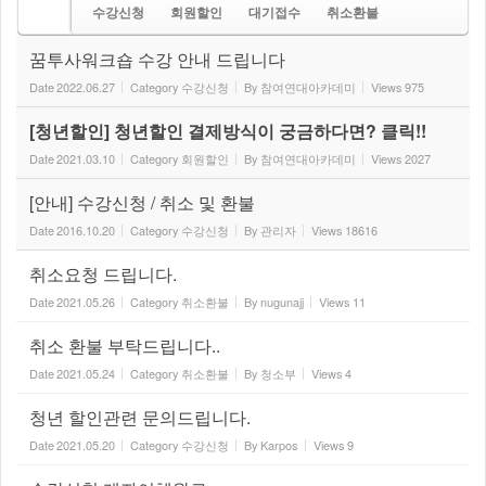
수강신청
회원할인
대기접수
취소환불
기타문의
꿈투사워크숍 수강 안내 드립니다
Date
2022.06.27
Category
수강신청
By
참여연대아카데미
Views
975
[청년할인] 청년할인 결제방식이 궁금하다면? 클릭!!
Date
2021.03.10
Category
회원할인
By
참여연대아카데미
Views
2027
[안내] 수강신청 / 취소 및 환불
Date
2016.10.20
Category
수강신청
By
관리자
Views
18616
취소요청 드립니다.
Date
2021.05.26
Category
취소환불
By
nugunajj
Views
11
취소 환불 부탁드립니다..
Date
2021.05.24
Category
취소환불
By
청소부
Views
4
청년 할인관련 문의드립니다.
Date
2021.05.20
Category
수강신청
By
Karpos
Views
9