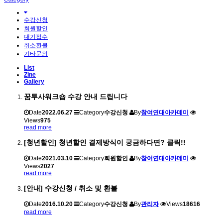
수강신청
회원할인
대기접수
취소환불
기타문의
List
Zine
Gallery
꿈투사워크숍 수강 안내 드립니다
Date
2022.06.27
Category
수강신청
By
참여연대아카데미
Views
975
read more
[청년할인] 청년할인 결제방식이 궁금하다면? 클릭!!
Date
2021.03.10
Category
회원할인
By
참여연대아카데미
Views
2027
read more
[안내] 수강신청 / 취소 및 환불
Date
2016.10.20
Category
수강신청
By
관리자
Views
18616
read more