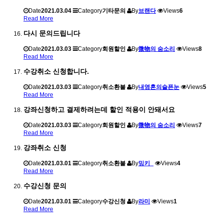
Date
2021.03.04
Category
기타문의
By
브랜다
Views
6
Read More
다시 문의드립니다
Date
2021.03.03
Category
회원할인
By
微物의 숨소리
Views
8
Read More
수강취소 신청합니다.
Date
2021.03.03
Category
취소환불
By
내영혼의슬픈눈
Views
5
Read More
강좌신청하고 결제하려는데 할인 적용이 안돼서요
Date
2021.03.03
Category
회원할인
By
微物의 숨소리
Views
7
Read More
강좌취소 신청
Date
2021.03.01
Category
취소환불
By
밍키_
Views
4
Read More
수강신청 문의
Date
2021.03.01
Category
수강신청
By
라미
Views
1
Read More