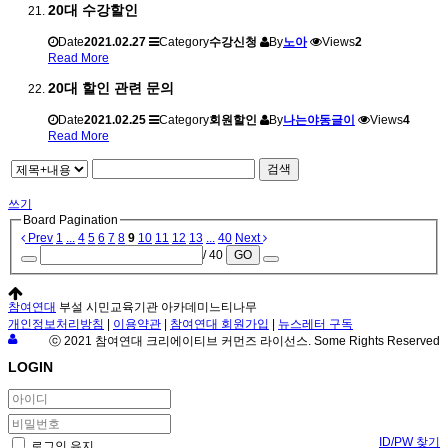
20대 수강할인
Date
2021.02.27
Category
수강신청
By
노아
Views
2
Read More
20대 할인 관련 문의
Date
2021.02.25
Category
회원할인
By
나는야동글이
Views
4
Read More
검색
쓰기
Board Pagination
Prev
1
...
4
5
6
7
8
9
10
11
12
13
...
40
Next
/ 40
GO
참여연대
부설 시민교육기관 아카데미느티나무
개인정보처리방침
|
이용약관
|
참여연대 회원가입
|
뉴스레터 구독
ⓒ 2021 참여연대 크리에이티브 커먼즈 라이선스. Some Rights Reserved
LOGIN
ID/PW 찾기
로그인 유지