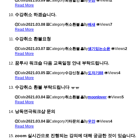
Date
2021.03.09
Category
회원할인
By
수한
Views
2
Read More
수강취소 하겠습니다.
Date
2021.03.08
Category
취소환불
By
배새
Views
7
Read More
수강취소 환불요청
Date
2021.03.07
Category
취소환불
By
생기있는소윤
Views
2
Read More
꿈투사 워크숍 다음 교육일정 안내 부탁드립니다.
Date
2021.03.05
Category
수강신청
By
도자기88
Views
4
Read More
수강취소 환불 부탁드립니다 ㅠㅠ
Date
2021.03.04
Category
취소환불
By
moonlover
Views
5
Read More
낭독연극워크샵 문의
Date
2021.03.04
Category
기타문의
By
우안
Views
4
Read More
zoom 실시간으로 진행되는 강의에 대해 궁금한 것이 있습니다.