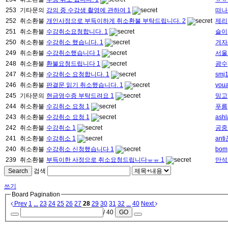
253
기타문의
강의 중 수강생 촬영에 관하여
1
떠나
252
취소환불
개인사정으로 부득이하게 취소환불 부탁드립니다.
2
제리
251
취소환불
수강취소요청합니다.
1
슬이
250
취소환불
수강취소 했습니다.
1
겨자
249
취소환불
수강취소했습니다
1
서울
248
취소환불
환불요청드립니다
1
광수
247
취소환불
수강취소 요청합니다.
1
smj
246
취소환불
판결문 읽기 취소했습니다.
1
you
245
기타문의
현금영수증 부탁드려요
1
밍고
244
취소환불
수깅취소 요청
1
푸름
243
취소환불
수강취소 요청
1
ash
242
취소환불
수강취소
1
공중
241
취소환불
수강취소
1
ant
240
취소환불
수강취소 신청했습니다
1
bom
239
취소환불
부득이한 사정으로 취소요청드립니다ㅠㅠ
1
만석
Search
검색
쓰기
Board Pagination
Prev
1
...
23
24
25
26
27
28
29
30
31
32
...
40
Next
/ 40
GO