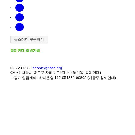
뉴스레터 구독하기
참여연대 회원가입
02-723-0580
people@pspd.org
03036 서울시 종로구 자하문로9길 16 (통인동, 참여연대)
수강료 입금계좌 : 하나은행 162-054331-00805 (예금주 참여연대)
강좌안내
Home
문의하기