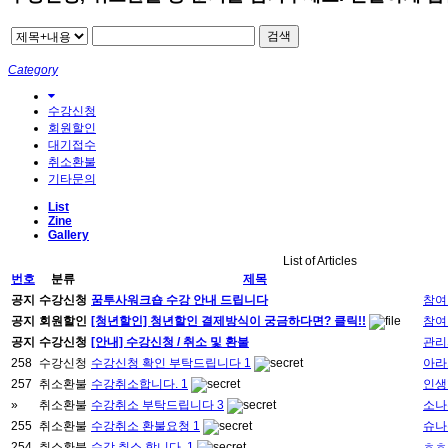
검색
Category
수강신청
회원할인
대기접수
취소환불
기타문의
List
Zine
Gallery
List of Articles
번호
분류
제목
공지
수강신청
꿈투사워크숍 수강 안내 드립니다
참여
공지
회원할인
[청년할인] 청년할인 결제방식이 궁금하다면? 클릭!!
참여
공지
수강신청
[안내] 수강신청 / 취소 및 환불
관리
258
수강신청
수강신청 확인 부탁드립니다
1
아라
257
취소환불
수강취소합니다.
1
인생
»
취소환불
수강취소 부탁드립니다
3
소나
255
취소환불
수강취소 환불요청
1
슈나
254
취소환불
수강 취소 합니다.
1
ㅎㅎ