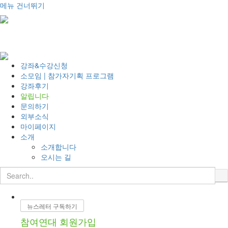
메뉴 건너뛰기
T
o
g
g
l
강좌&수강신청
e
소모임 | 참가자기획 프로그램
n
강좌후기
a
알립니다
v
문의하기
i
외부소식
g
마이페이지
a
소개
t
소개합니다
i
오시는 길
o
n
뉴스레터 구독하기
참여연대 회원가입