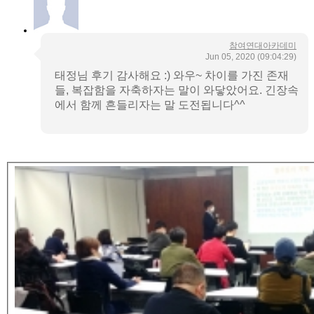
참여연대아카데미
Jun 05, 2020
(09:04:29)
태정님 후기 감사해요 :) 와우~ 차이를 가진 존재
들, 복잡함을 자축하자는 말이 와닿았어요. 긴장속
에서 함께 흔들리자는 말 도전됩니다^^