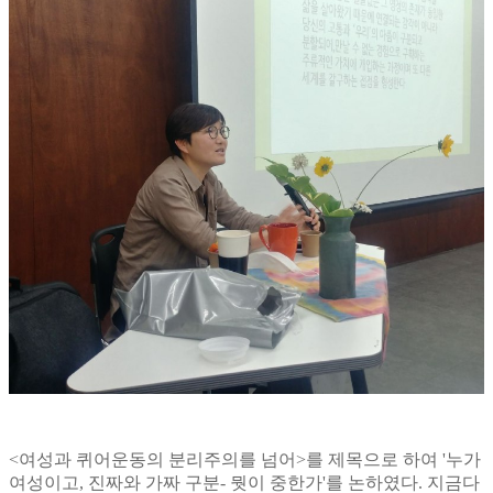
<
여성과 퀴어운동의 분리주의를 넘어
>
를 제목으로 하여
'
누가
여성이고
,
진짜와 가짜 구분
-
뭣이 중한가
'
를 논하였다
.
지금다