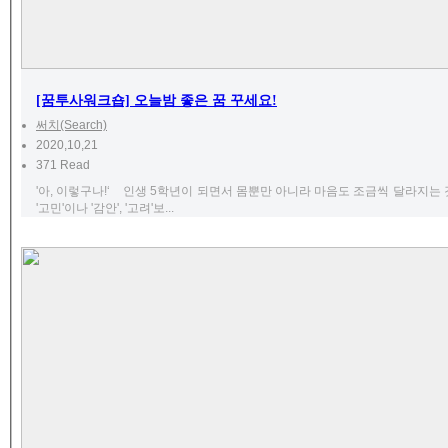
[꿈투사워크숍] 오늘밤 좋은 꿈 꾸세요!
써치(Search)
2020,10,21
371 Read
'아, 이렇구나!‘ 인생 5학년이 되면서 몸뿐만 아니라 마음도 조금씩 달라지는 
'고민'이나 '감안', '고려'보...