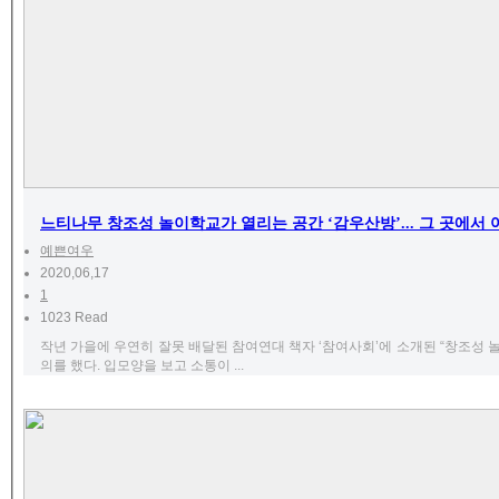
느티나무 창조성 놀이학교가 열리는 공간 ‘감우산방’... 그 곳에서
예쁜여우
2020,06,17
1
1023 Read
작년 가을에 우연히 잘못 배달된 참여연대 책자 ‘참여사회’에 소개된 “창조성 
의를 했다. 입모양을 보고 소통이 ...