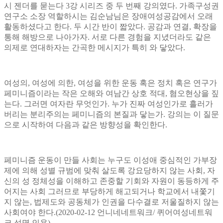
시 젠더를 묻는다
3
강 시리즈 중 두 번째 강의였다
.
가족구성권
연구소 소장 역할하시는 김순남님은 장애여성공감에서 오래
활동하셨다고 한다
.
두 시간 반이 짧았다
.
공감과 연결
,
확장을
통해 해방으로 나아가자
.
서로 다른 경험을 지녔더라도 같은
의제로 연대하자는 간곡한 메시지가 특히 와 닿았다
.
여성의
,
여성에 의한
,
여성을 위한 운동 혹은 정치 혹은 연구가
페미니즘이라는 작은 오해와 여남간 상호 적대
,
혐오현상을 짚
는다
.
그러면 여자란
무엇인가
.
누가 진짜 여성인가로 흘러가
버리는
분리주의는
페미니즘의 본질과 닿는가
.
강의는 이 질문
으로 시작하여 다음과 같은 방향성을 확인한다
.
페미니즘 운동이 만들 사회는 누구도 이성애 중심적인 가부장
제에 의해 성별 규범에 맞춰 살도록 강요당하지 않는 사회
,
자
신의 성 정체성을 이해하고 존중할 기회와 자원이 동등하게 주
어지는 사회 그러므로 부당하게 해고되거나 학교에서 내쫓기
지 않는
,
법제도와 공동체가 인권을 다수결로 저울질하지 않는
사회여야 한다
.(2020-02-12
언니네네트워크
/
퀴어여성네트워
크 성명 인용
)