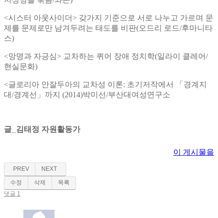
<
시스터 아웃사이더
>
갖가지 기준으로 서로 나누고 가르며 문
제를 문제로만 남겨두려는 태도를 비판
(
오드리 로드
/
후마니타
스
)
<
망명과 자긍심
>
교차하는 퀴어 장애 정치학
(
일라이 클레어
/
현실문화
)
<
글로리아 안잘두아의 교차성 이론
:
초기저작에서
「
경계지
대
/
경계선
」
까지
(2014)
박미선
/
부산대여성연구소
글_김태정 자원활동가
이 게시물을
PREV
NEXT
수정
삭제
목록
댓글 1