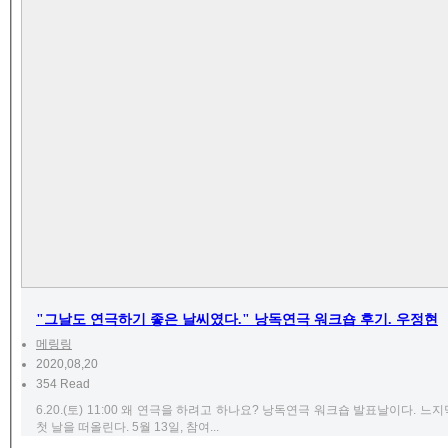
"그날도 연극하기 좋은 날씨였다." 낭독연극 워크숍 후기. 우정현
메링링
2020,08,20
354 Read
6.20.(토) 11:00 왜 연극을 하려고 하나요? 낭독연극 워크숍 발표날이다.
첫 날을 떠올린다. 5월 13일, 참여...