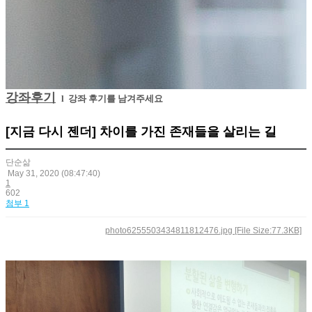
강좌후기
l 강좌 후기를 남겨주세요
[지금 다시 젠더] 차이를 가진 존재들을 살리는 길
단순삶
May 31, 2020
(08:47:40)
1
602
첨부 1
photo6255503434811812476.jpg [File Size:77.3KB]