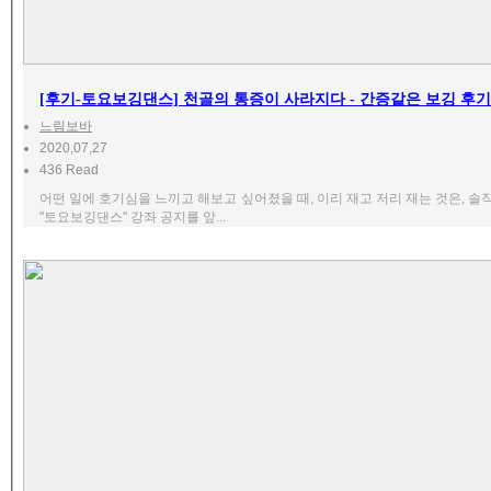
[후기-토요보깅댄스] 천골의 통증이 사라지다 - 간증같은 보깅 후기 
느림보바
2020,07,27
436 Read
어떤 일에 호기심을 느끼고 해보고 싶어졌을 때, 이리 재고 저리 재는 것은, 솔
"토요보깅댄스" 강좌 공지를 앞...