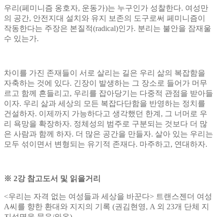
우리
(
페미니즘 옹호자
,
운동가
)
는 누구인가 성찰한다
.
여성만
의 공간
,
안전지대 설치와 유지 보존의 도구로써 페미니즘이
작동한다는 주장은 본질적
(radical)
인가
.
분리는 불안을 잠재울
수 있는가
.
차이를 가진 존재들이 서로 살리는 길은 우리 삶의 복잡함을
자축하는 것에 있다
.
긴장이 발생하는 그 장소로 들어가 머무
르고 함께 흔들리고
,
우리를 잡아당기는 다중적 관점을 받아들
이자
.
우리 삶과 세상의 모든 복잡다단함을 반영하는 정치를
건설하자
.
이제까지 가능하다고 생각했던 한계
,
그 너머로 우
리 욕망을 확장하자
.
정체성의 범주로 구분되는 것보다 더 많
은 사람과 함께 하자
.
더 많은 공간을 만들자
.
살아 있는 우리는
모두 섞이면서 변형되는 유기적 존재다
.
마주하고
,
연대하자
.
※
2
강 참고도서
​
및 읽을거리
<
우리는 자격 없는 여성들과 세상을 바꾼다
>
트랜스젠더 여성
A
씨를 향한 환대와 지지의 기록
(
권김현영
, A
외
23
개 단체 지
지성명을 묶음
/
와온
)