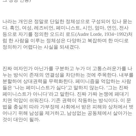
나라는 개인은 정말로 단일한 정체성으로 구성되어 있나 묻는
다
.
흑인
,
여성
,
레즈비언
,
페미니스트
,
시인
,
엄마
,
연인
,
전사
등으로 자기를 정의한 오드리 로드
(Audre Lorde, 1934~1992)
처
럼 한 사람을 이루는 정체성은 다양하고 복잡하며 한 마디로
정의하기 어렵다는 사실을 되새겼다
.
진짜 여자인가 아닌가를 구분하고 누가 더 고통스러운가를 나
누는 방식이 존재의 연결성을 차단하는 것에 주목한다
.
내부를
분할하여 상대권력을 무력화한다
.
페미니즘을 억압하는 사람
들은
‘
나는 페미니스트가 싫다
’
고 말하지 않는다
. ‘
그는 진짜
페미니스트가 아니다
’
라고 말한다
.
진짜 가짜 논쟁에 패대기
치면 억압이 쉬워진다
.
기존 권력이 작동하는 방식이다
.
이 문
법을 충실히 따라 가부장제 사회에서 받은 피해와 상처에서 벗
어나기 위해 남성을 제거하고
,
남성없는 공동체에서 살아가는
것이 대안이 될까
.