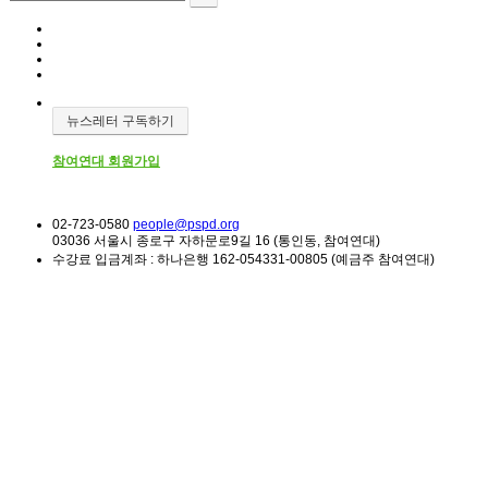
뉴스레터 구독하기
참여연대 회원가입
02-723-0580
people@pspd.org
03036 서울시 종로구 자하문로9길 16 (통인동, 참여연대)
수강료 입금계좌 : 하나은행 162-054331-00805 (예금주 참여연대)
강좌안내
Home
강좌후기