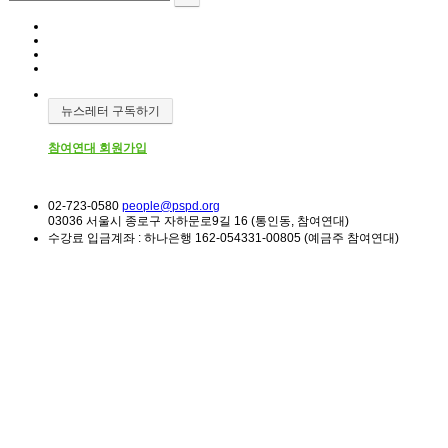
뉴스레터 구독하기
참여연대 회원가입
02-723-0580
people@pspd.org
03036 서울시 종로구 자하문로9길 16 (통인동, 참여연대)
수강료 입금계좌 : 하나은행 162-054331-00805 (예금주 참여연대)
소식 & 참여
Home
소모임 | 참가자기획 프로그램