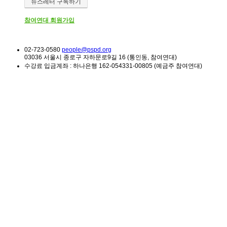
뉴스레터 구독하기
참여연대 회원가입
02-723-0580
people@pspd.org
03036 서울시 종로구 자하문로9길 16 (통인동, 참여연대)
수강료 입금계좌 : 하나은행 162-054331-00805 (예금주 참여연대)
소식 & 참여
Home
소모임 | 참가자기획 프로그램