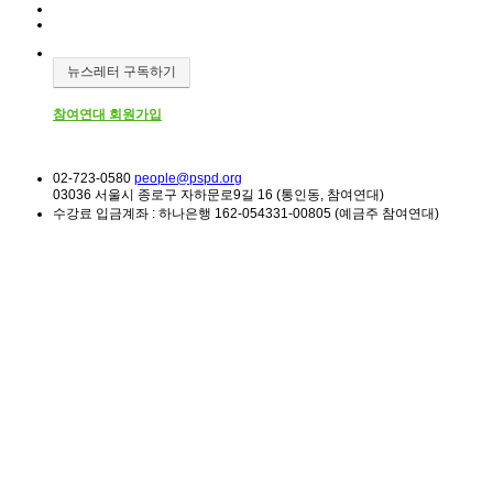
뉴스레터 구독하기
참여연대 회원가입
02-723-0580
people@pspd.org
03036 서울시 종로구 자하문로9길 16 (통인동, 참여연대)
수강료 입금계좌 : 하나은행 162-054331-00805 (예금주 참여연대)
소식 & 참여
Home
소모임 | 참가자기획 프로그램