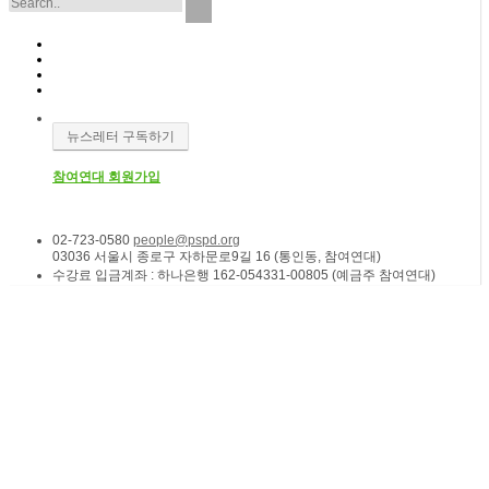
뉴스레터 구독하기
참여연대 회원가입
02-723-0580
people@pspd.org
03036 서울시 종로구 자하문로9길 16 (통인동, 참여연대)
수강료 입금계좌 : 하나은행 162-054331-00805 (예금주 참여연대)
소식 & 참여
Home
소모임 | 참가자기획 프로그램