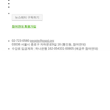
뉴스레터 구독하기
참여연대 회원가입
02-723-0580
people@pspd.org
03036 서울시 종로구 자하문로9길 16 (통인동, 참여연대)
수강료 입금계좌 : 하나은행 162-054331-00805 (예금주 참여연대)
소식 & 참여
Home
소모임 | 참가자기획 프로그램