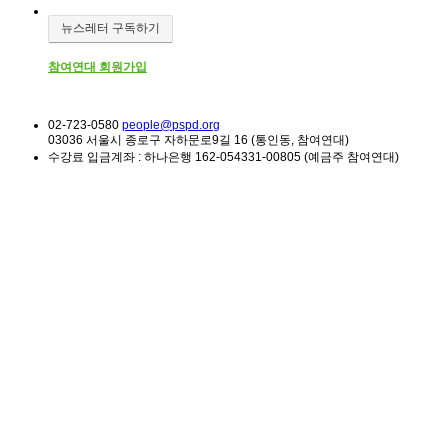
뉴스레터 구독하기
참여연대 회원가입
02-723-0580
people@pspd.org
03036 서울시 종로구 자하문로9길 16 (통인동, 참여연대)
수강료 입금계좌 : 하나은행 162-054331-00805 (예금주 참여연대)
소식 & 참여
Home
소모임 | 참가자기획 프로그램