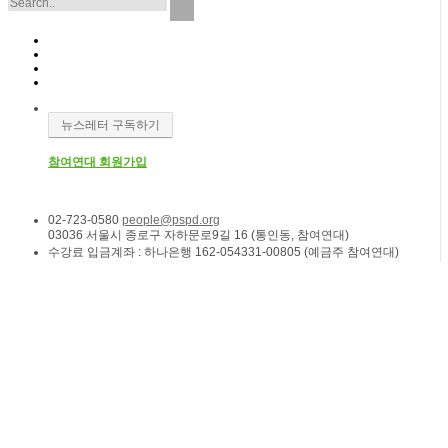
뉴스레터 구독하기
참여연대 회원가입
02-723-0580
people@pspd.org
03036 서울시 종로구 자하문로9길 16 (통인동, 참여연대)
수강료 입금계좌 : 하나은행 162-054331-00805 (예금주 참여연대)
소식 & 참여
Home
소모임 | 참가자기획 프로그램