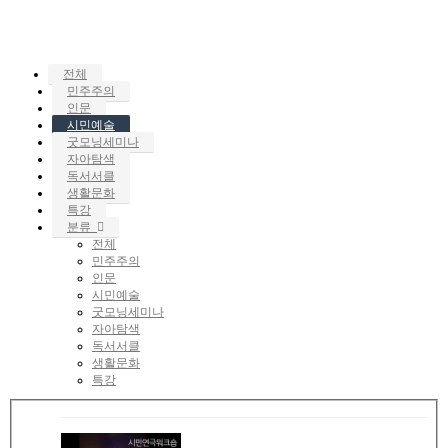
전체
민주주의
인문
시민예술
굿모닝세미나
자아탐색
독서서클
생활문화
특강
분류
전체
민주주의
인문
시민예술
굿모닝세미나
자아탐색
독서서클
생활문화
특강