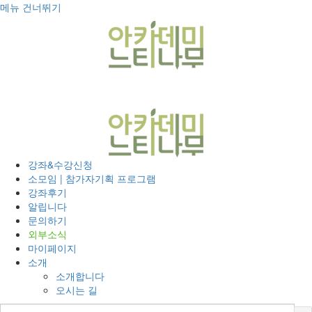
메뉴 건너뛰기
T
o
g
g
l
e
n
a
v
i
강좌&수강신청
g
소모임 | 참가자기획 프로그램
a
강좌후기
t
알립니다
i
문의하기
o
외부소식
n
마이페이지
소개
소개합니다
오시는 길