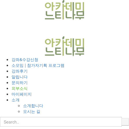
T
메뉴 건너뛰기
o
g
g
l
e
n
a
v
i
강좌&수강신청
g
소모임 | 참가자기획 프로그램
a
강좌후기
t
알립니다
i
문의하기
o
외부소식
n
마이페이지
소개
소개합니다
오시는 길