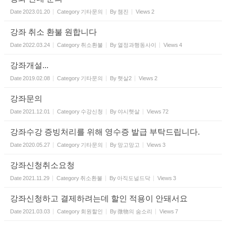
Date
2023.01.20
Category
기타문의
By
챔진
Views
2
강좌 취소 환불 원합니다
Date
2022.03.24
Category
취소환불
By
열정과행동사이
Views
4
강좌개설...
Date
2019.02.08
Category
기타문의
By
햇살2
Views
2
강좌문의
Date
2021.12.01
Category
수강신청
By
야시햇살
Views
72
강좌수강 증빙처리를 위해 영수증 발급 부탁드립니다.
Date
2020.05.27
Category
기타문의
By
망고망고
Views
3
강좌신청취소요청
Date
2021.11.29
Category
취소환불
By
아직도널드닥
Views
3
강좌신청하고 결제하려는데 할인 적용이 안돼서요
Date
2021.03.03
Category
회원할인
By
微物의 숨소리
Views
7