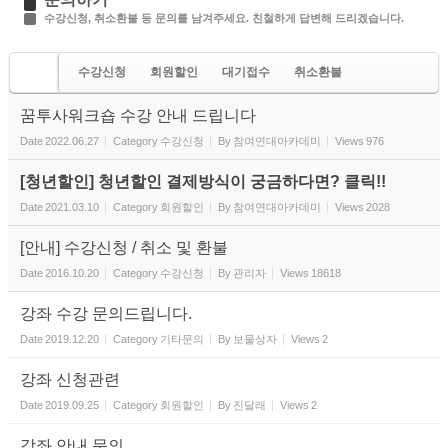
수강신청, 취소환불 등 문의를 남겨주세요. 친철하게 답변해 드리겠습니다.
수강신청
회원할인
대기접수
취소환불
기타문의
꿈투사워크숍 수강 안내 드립니다
Date
2022.06.27
Category
수강신청
By
참여연대아카데미
Views
976
[청년할인] 청년할인 결제방식이 궁금하다면? 클릭!!
Date
2021.03.10
Category
회원할인
By
참여연대아카데미
Views
2028
[안내] 수강신청 / 취소 및 환불
Date
2016.10.20
Category
수강신청
By
관리자
Views
18618
강좌 수강 문의드립니다.
Date
2019.12.20
Category
기타문의
By
보물상자
Views
2
강좌 신청관련
Date
2019.09.25
Category
회원할인
By
진달래
Views
2
강좌 안내 문의