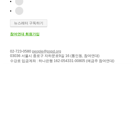
뉴스레터 구독하기
참여연대 회원가입
02-723-0580
people@pspd.org
03036 서울시 종로구 자하문로9길 16 (통인동, 참여연대)
수강료 입금계좌 : 하나은행 162-054331-00805 (예금주 참여연대)
강좌안내
Home
문의하기