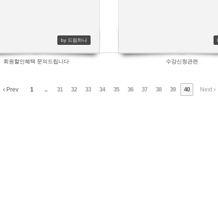
by 드림하나
회원할인혜택 문의드립니다
수강신청관련
Prev
1
...
31
32
33
34
35
36
37
38
39
40
Next