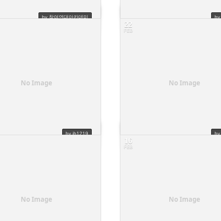
by 참여연대아카데미
b
22
FEB
 청년할인 결제방식이 궁금하다면? 클릭!!
[안내] 수강신청 / 취소 및 환불
11
No Image
No Image
by jh1219
b
16
FEB
수강신청 문의입니다.
수강료 환불신청
4
No Image
No Image