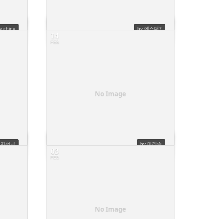
y chiny
by 에스더7
14
FEB
수강 취소 합니다 : )
4
No Image
y 지선냥
by 마리솔
03
FEB
수강료 납부를
7
No Image