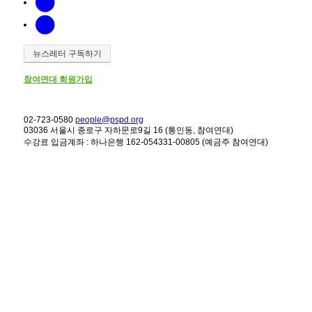
뉴스레터 구독하기
참여연대 회원가입
02-723-0580
people@pspd.org
03036 서울시 종로구 자하문로9길 16 (통인동, 참여연대)
수강료 입금계좌 : 하나은행 162-054331-00805 (예금주 참여연대)
강좌안내
Home
문의하기