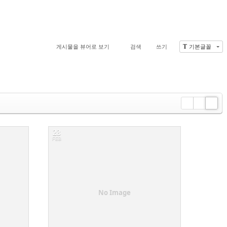
T
게시물을 뷰어로 보기
검색
쓰기
기본글꼴
Li
Zi
G
st
n
al
e
le
23
r
FEB
y
6
No Image