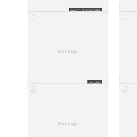
by 참여연대아카데미
23
23
FEB
FEB
꿈투사워크숍 수강 안내 드립니다
[청년할인]
6
4
No Image
by 니콜
17
17
FEB
FEB
수강취소
8
5
No Image