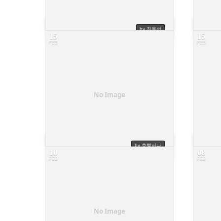
by 최윤선
15
15
FEB
FEB
영수증을 받고 싶습니다
영수
5
9
No Image
by 호빵서나
10
08
FEB
FEB
수강결제완료 후 전표 출력 문의드립니다.
6
7
No Image