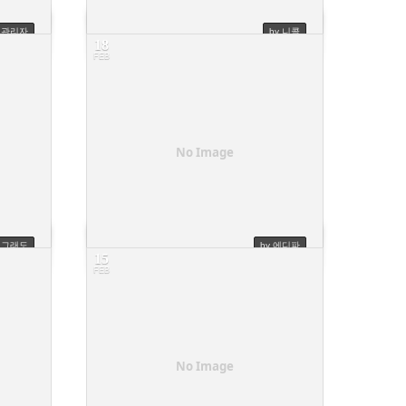
y 관리자
by 니콜
18
FEB
할인 문의요
6
No Image
y 그래도
by 에디파
15
FEB
취소 환불 부탁드립니다.
10
No Image