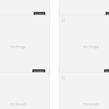
by 은날
b
15
FEB
증 혹은 매출전표 전달 부탁드립니다.
수강료 입금
8
No Image
No Image
by Eden
b
08
FEB
수강취소하려합니다.
취소 환불 문의입니다.
4
No Image
No Image