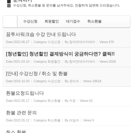
수강신청, 취소환불 등 문의를 남겨주세요. 친철하게 답변해 드리겠습니다.
수강신청
회원할인
대기접수
취소환불
기타문의
꿈투사워크숍 수강 안내 드립니다
Date
2022.06.27
Category
수강신청
By
참여연대아카데미
Views
976
[청년할인] 청년할인 결제방식이 궁금하다면? 클릭!!
Date
2021.03.10
Category
회원할인
By
참여연대아카데미
Views
2028
[안내] 수강신청 / 취소 및 환불
Date
2016.10.20
Category
수강신청
By
관리자
Views
18618
환불요청드립니다
Date
2022.05.17
Category
취소환불
By
까꿍
Views
62
환불 관련 문의
Date
2022.05.12
Category
취소환불
By
라일라
Views
5
취소 환불