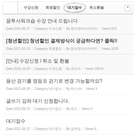
수강신청
회원할인
대기접수
취소환불
꿈투사워크숍 수강 안내 드립니다
Date
2022.06.27
Category
수강신청
By
참여연대아카데미
Views
975
[청년할인] 청년할인 결제방식이 궁금하다면? 클릭!!
Date
2021.03.10
Category
회원할인
By
참여연대아카데미
Views
2028
[안내] 수강신청 / 취소 및 환불
Date
2016.10.20
Category
수강신청
By
관리자
Views
18618
용산 걷기를 영등포 걷기로 변경 가능할까요?
Date
2022.09.20
Category
대기접수
By
떠나자!
Views
3
글쓰기 강좌 대기 신청합니다.
Date
2022.09.15
Category
대기접수
By
레드
Views
7
대기접수
Date
2021.08.12
Category
대기접수
By
곰푸딩
Views
8