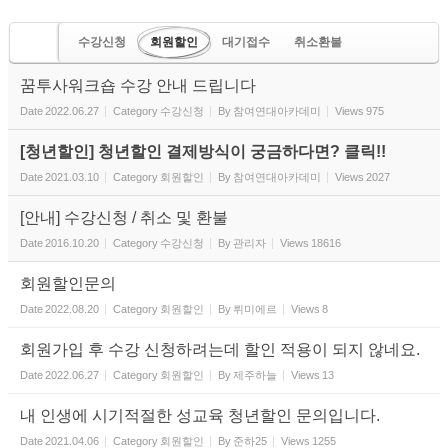
수강신청
회원할인
대기접수
취소환불
기타문의
꿈투사워크숍 수강 안내 드립니다
Date
2022.06.27
Category
수강신청
By
참여연대아카데미
Views
975
[청년할인] 청년할인 결제방식이 궁금하다면? 클릭!!
Date
2021.03.10
Category
회원할인
By
참여연대아카데미
Views
2027
[안내] 수강신청 / 취소 및 환불
Date
2016.10.20
Category
수강신청
By
관리자
Views
18616
회원할인문의
Date
2022.08.20
Category
회원할인
By
뤼미에르
Views
8
회원가입 후 수강 신청하려는데 할인 적용이 되지 않네요.
Date
2022.06.27
Category
회원할인
By
제주하늘
Views
13
내 인생에 시기적절한 성교육 청년할인 문의입니다.
Date
2021.04.06
Category
회원할인
By
준하25
Views
1255