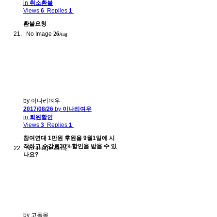
in
취소환불
Views
6
Replies
1
환불요청
No Image
26
Aug
by 이나리여우
2017/08/26
by
이나리여우
in
회원할인
Views
3
Replies
1
참여연대 1만원 후원을 9월1일에 시
작하고 수강료30%할인을 받을 수 있
No Image
29
Aug
나요?
by 고독몽