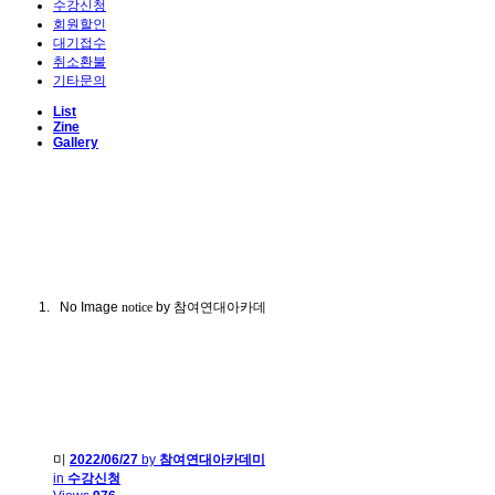
수강신청
회원할인
대기접수
취소환불
기타문의
List
Zine
Gallery
No Image
notice
by 참여연대아카데
미
2022/06/27
by
참여연대아카데미
in
수강신청