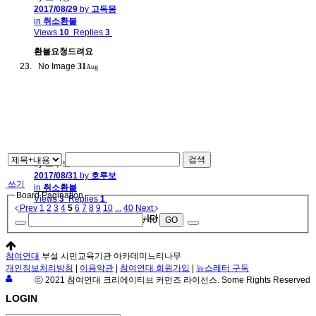
2017/08/29
by
고독몽
in
취소환불
Views
10
Replies
3
환불요청드려요
No Image
31
Aug
검색
by 호루보
2017/08/31
by
호루보
쓰기
in
취소환불
Board Pagination
Views
3
Replies
1
Prev
1
2
3
4
5
6
7
8
9
10
...
40
Next
[결제 후 취소] 환불 요청드립니다
/ 40
GO
참여연대
부설 시민교육기관 아카데미느티나무
개인정보처리방침
|
이용약관
|
참여연대 회원가입
|
뉴스레터 구독
ⓒ 2021 참여연대 크리에이티브 커먼즈 라이선스. Some Rights Reserved
LOGIN