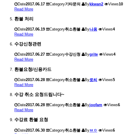
Date
2017.06.17
Category
기타문의
By
kkwan2
Views
10
Read More
환불 처리
Date
2017.06.19
Category
취소환불
By
나옹
Views
4
Read More
수강신청관련
Date
2017.06.27
Category
수강신청
By
grite
Views
4
Read More
환불요청/신용카드
Date
2017.06.28
Category
취소환불
By
로씨
Views
5
Read More
수강 취소 요청드립니다~
Date
2017.06.28
Category
취소환불
By
joofam
Views
6
Read More
수강료 환불 요청
Date
2017.06.30
Category
취소환불
By
ㅂㅇ
Views
6