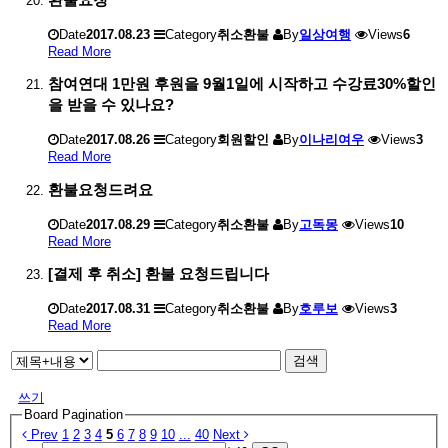
Date
2017.08.23
Category
취소환불
By
일상여행
Views
6
Read More
참여연대 1만원 후원을 9월1일에 시작하고 수강료30%할인
을 받을 수 있나요?
Date
2017.08.26
Category
회원할인
By
이나리여우
Views
3
Read More
환불요청드려요
Date
2017.08.29
Category
취소환불
By
고독몽
Views
10
Read More
[결제 후 취소] 환불 요청드립니다
Date
2017.08.31
Category
취소환불
By
호루보
Views
3
Read More
검색
쓰기
Board Pagination
Prev
1
2
3
4
5
6
7
8
9
10
...
40
Next