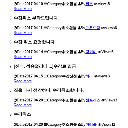
Date
2017.04.10
Category
취소환불
By
위즈
Views
5
Read More
수강취소 부탁드립니다.
Date
2017.04.11
Category
취소환불
By
고운드림
Views
6
Read More
수강 취소 요청합니다.
Date
2017.04.14
Category
취소환불
By
땅거미
Views
6
Read More
[젠더, 섹슈얼리티,...]수강료 입금
Date
2017.04.15
Category
수강신청
By
헤라
Views
3
Read More
집을 다시 생각하다, 수강취소합니다.
Date
2017.04.20
Category
취소환불
By
샘프라스
Views
3
Read More
수강취소
Date
2017.04.20
Category
취소환불
By
마리솔
Views
11