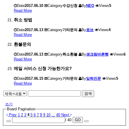
Date
2017.06.10
Category
수강신청
By
NEO
Views
5
Read More
취소 방법
Date
2017.06.13
Category
기타문의
By
로브
Views
4
Read More
환불문의
Date
2017.06.13
Category
취소환불
By
생크림바른빵
Views
6
Read More
메일 서비스 신청 가능한가요?
Date
2017.06.15
Category
기타문의
By
잊혀진문
Views
5
Read More
검색
쓰기
Board Pagination
Prev
1
2
3
4
5
6
7
8
9
10
...
40
Next
/ 40
GO