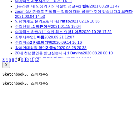
수강취소
사토시
2021.10.29 14:11
_[온라인] 내 인생의 시의적절한 성교육
1
별림
2021.03.28 11:47
zoom 실시간으로 진행되는 강의에 대해 궁금한 것이 있습니다.
1
브랜다
2021.03.04 14:53
안녕하세요 문의드립니다
2
rmsp
2021.02.16 10:36
수강신청 ..
1
예쁜여우
2021.01.15 19:04
수강취소 완료/카드승인 취소 요망
1
아무
2020.10.28 17:31
꿈투사수업
1
빠름
2020.09.21 12:07
수강취소
2
카르페디엠
2020.09.14 16:16
참여연대회원 할인
2
금성
2020.08.28 20:38
20대 청년할인을 받고싶습니다.
1
Davina
2020.08.20 00:10
수강 취소 환불
3
모모아자르
2020.08.14 19:34
3
4
5
6
7
8
9
10
11
12
X
Sketchbook5, 스케치북5
Sketchbook5, 스케치북5