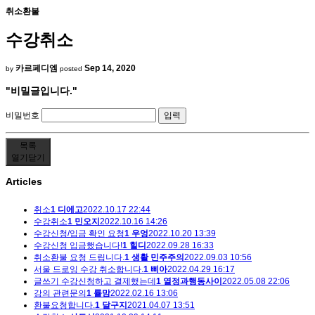
취소환불
수강취소
카르페디엠
Sep 14, 2020
by
posted
"비밀글입니다."
비밀번호
목록
열기
닫기
Articles
취소
1
디에고
2022.10.17 22:44
수강취소
1
민오지
2022.10.16 14:26
수강신청/입금 확인 요청
1
우엉
2022.10.20 13:39
수강신청 입금했습니다!
1
힐디
2022.09.28 16:33
취소환불 요청 드립니다.
1
생활 민주주의
2022.09.03 10:56
서울 드로잉 수강 취소합니다.
1
삐아
2022.04.29 16:17
글쓰기 수강신청하고 결제했는데
1
열정과행동사이
2022.05.08 22:06
강의 관련문의
1
률맘
2022.02.16 13:06
환불요청합니다.
1
달구지
2021.04.07 13:51