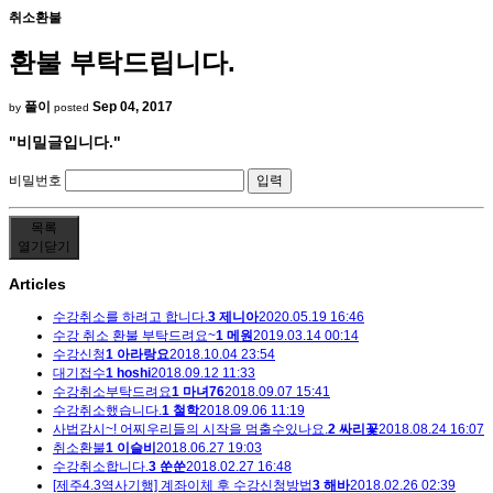
취소환불
환불 부탁드립니다.
풀이
Sep 04, 2017
by
posted
"비밀글입니다."
비밀번호
목록
열기
닫기
Articles
수강취소를 하려고 합니다.
3
제니아
2020.05.19 16:46
수강 취소 환불 부탁드려요~
1
메원
2019.03.14 00:14
수강신청
1
아라랑요
2018.10.04 23:54
대기접수
1
hoshi
2018.09.12 11:33
수강취소부탁드려요
1
마녀76
2018.09.07 15:41
수강취소했습니다.
1
철학
2018.09.06 11:19
사법감시~! 어찌우리들의 시작을 멈출수있나요.
2
싸리꽃
2018.08.24 16:07
취소환불
1
이슬비
2018.06.27 19:03
수강취소합니다.
3
쑨쑨
2018.02.27 16:48
[제주4.3역사기행] 계좌이체 후 수강신청방법
3
해바
2018.02.26 02:39