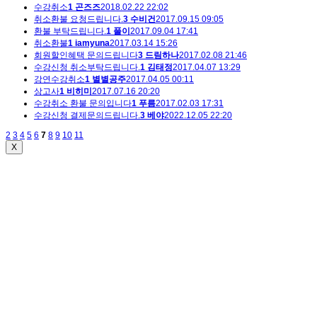
수강취소
1
곤즈즈
2018.02.22 22:02
취소환불 요청드립니다.
3
수비건
2017.09.15 09:05
환불 부탁드립니다.
1
풀이
2017.09.04 17:41
취소환불
1
iamyuna
2017.03.14 15:26
회원할인혜택 문의드립니다
3
드림하나
2017.02.08 21:46
수강신청 취소부탁드립니다.
1
김태정
2017.04.07 13:29
강연수강취소
1
별별공주
2017.04.05 00:11
상고사
1
비히미
2017.07.16 20:20
수강취소 환불 문의입니다
1
푸름
2017.02.03 17:31
수강신청 결제문의드립니다.
3
베야
2022.12.05 22:20
2
3
4
5
6
7
8
9
10
11
X