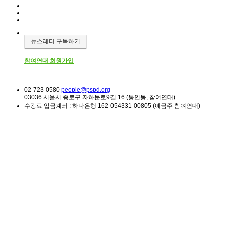
뉴스레터 구독하기
참여연대 회원가입
02-723-0580
people@pspd.org
03036 서울시 종로구 자하문로9길 16 (통인동, 참여연대)
수강료 입금계좌 : 하나은행 162-054331-00805 (예금주 참여연대)
강좌안내
Home
문의하기