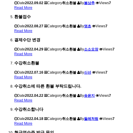
Date
2022.09.02
Category
취소환불
By
봄상추
Views
7
Read More
환불접수
Date
2022.08.27
Category
취소환불
By
영초
Views
7
Read More
결제수단 변경
Date
2022.04.29
Category
취소환불
By
소소오장
Views
7
Read More
수강취소환불
Date
2022.07.16
Category
취소환불
By
신선
Views
7
Read More
수강취소에 따른 환불 부탁드립니다.
Date
2022.04.22
Category
취소환불
By
송윤지
Views
7
Read More
수강취소합니다
Date
2022.04.18
Category
취소환불
By
들레처럼
Views
7
Read More
현금영수증 발급 문의