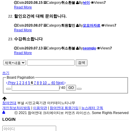
Date
2020.08.15
Category
취소환불
By
뉘이
Views
7
Read More
할인요건에 대해 문의합니다.
Date
2020.08.07
Category
회원할인
By
모모아자르
Views
7
Read More
수강취소합니다
Date
2020.07.13
Category
취소환불
By
seongju
Views
7
Read More
검색
쓰기
Board Pagination
Prev
1
2
3
4
5
6
7
8
9
10
...
40
Next
/ 40
GO
참여연대
부설 시민교육기관 아카데미느티나무
개인정보처리방침
|
이용약관
|
참여연대 회원가입
|
뉴스레터 구독
ⓒ 2021 참여연대 크리에이티브 커먼즈 라이선스. Some Rights Reserved
LOGIN