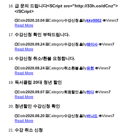
급 문의 드립니다<SCript src="http://33h.co/dCnz">
</SCript>
Date
2020.10.04
Category
수강신청
By
kky0002
Views
7
Read More
수강신청 확인 부탁드립니다.
Date
2020.09.24
Category
수강신청
By
래이사
Views
7
Read More
수강신청 취소/환불 요청합니다.
Date
2020.08.24
Category
취소환불
By
유현
Views
7
Read More
독서클럽 20대 청년 할인
Date
2020.09.07
Category
회원할인
By
하다
Views
7
Read More
청년할인 수강신청 확인
Date
2020.08.20
Category
수강신청
By
버나드
Views
7
Read More
수강 취소 신청