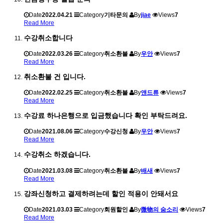
Date
2022.04.21
Category
기타문의
By
jiae
Views
7
Read More
수강취소합니다
Date
2022.03.26
Category
취소환불
By
우안
Views
7
Read More
취소환불 건 입니다.
Date
2022.02.25
Category
취소환불
By
앤드류
Views
7
Read More
수강료 하나은행으로 입금했습니다 확인 부탁드려요.
Date
2021.08.06
Category
수강신청
By
우안
Views
7
Read More
수강취소 하겠습니다.
Date
2021.03.08
Category
취소환불
By
배새
Views
7
Read More
강좌신청하고 결제하려는데 할인 적용이 안돼서요
Date
2021.03.03
Category
회원할인
By
微物의 숨소리
Views
7
Read More