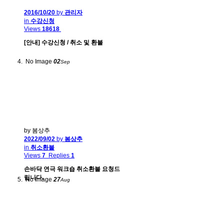
2016/10/20
by
관리자
in
수강신청
Views
18618
[안내] 수강신청 / 취소 및 환불
No Image
02
Sep
by 봄상추
2022/09/02
by
봄상추
in
취소환불
Views
7
Replies
1
손바닥 연극 워크숍 취소환불 요청드
립니다.
No Image
27
Aug