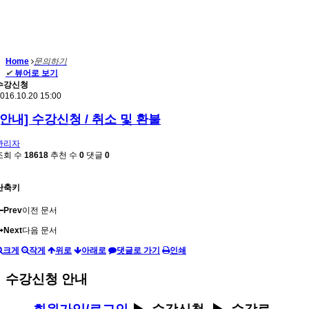
Home
문의하기
✔
뷰어로 보기
수강신청
016.10.20 15:00
[안내] 수강신청 / 취소 및 환불
관리자
조회 수
18618
추천 수
0
댓글
0
단축키
Prev
이전 문서
Next
다음 문서
크게
작게
위로
아래로
댓글로 가기
인쇄
수강신청 안내