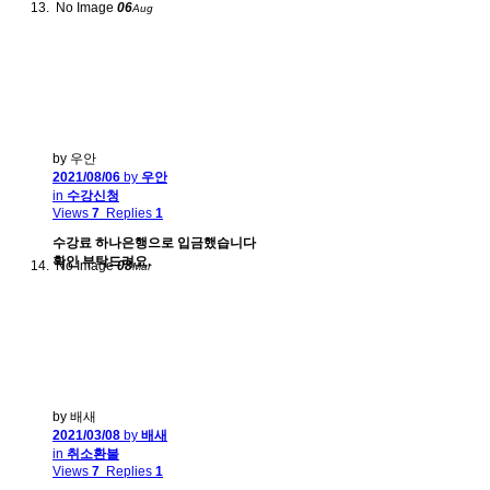
No Image
06
Aug
by 우안
2021/08/06
by
우안
in
수강신청
Views
7
Replies
1
수강료 하나은행으로 입금했습니다
확인 부탁드려요.
No Image
08
Mar
by 배새
2021/03/08
by
배새
in
취소환불
Views
7
Replies
1