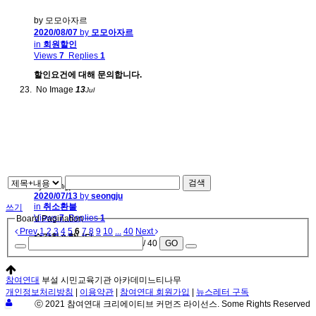
by 모모아자르
2020/08/07
by
모모아자르
in
회원할인
Views
7
Replies
1
할인요건에 대해 문의합니다.
No Image
13
Jul
검색
by seongju
2020/07/13
by
seongju
in
취소환불
쓰기
Views
7
Replies
1
Board Pagination
Prev
1
2
3
4
5
6
7
8
9
10
...
40
Next
수강취소합니다
/ 40
GO
참여연대
부설 시민교육기관 아카데미느티나무
개인정보처리방침
|
이용약관
|
참여연대 회원가입
|
뉴스레터 구독
ⓒ 2021 참여연대 크리에이티브 커먼즈 라이선스. Some Rights Reserved