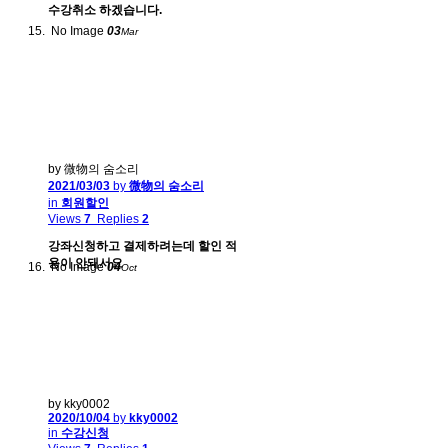
수강취소 하겠습니다.
No Image
03
Mar
by 微物의 숨소리
2021/03/03
by
微物의 숨소리
in
회원할인
Views
7
Replies
2
강좌신청하고 결제하려는데 할인 적
용이 안돼서요
No Image
04
Oct
by kky0002
2020/10/04
by
kky0002
in
수강신청