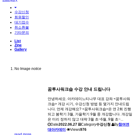
수강신청
회원할인
대기접수
취소환불
기타문의
List
Zine
Gallery
No Image
notice
꿈투사워크숍 수강 안내 드립니다
안녕하세요. 아카데미느티나무 대표 강좌 <꿈투사워
크숍> 개강 시기, 수강신청 방법 등 몇가지 안내드립
니다. 언제 개강해요? <꿈투사워크숍>은 연 2회 진행
되고 봄학기 3월, 가을학기 9월 중 개강합니다. 개강일
은 미리 정하지 않고 대략 3월 초~6월, 9월 초~...
Date
2022.06.27
Category
수강신청
By
참여연
대아카데미
Views
976
read more