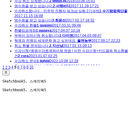
수강 취소 요청합니다.
2
widus36
2018.03.06 15:01
영수증을 받고 싶습니다.
2
서해바다
2017.11.28 17:21
수강취소합니다. - 민주적 진행자 워크샵 심화 2기과정
1
수기팡팡목단꽃
2017.11.15 16:08
영수증을 받고 싶습니다
3
최윤선
2017.02.17 18:32
수강취소 환불
1
gogomj
2017.03.31 09:46
환불입금계좌
1
papaya
2017.04.07 10:18
부득이 강의신청 취소합니다
1
다이앤
2017.04.03 09:47
혁명과 전쟁의 세계문학 듣고 싶은데요.
율면농부
2017.09.17 22:23
취소 환불 문의입니다.
2
지선냥
2017.02.15 09:13
수강신청+회원수강료계좌이체 완료 / 이전 수강신청+카드결제 취소환불
건
2
cora
2023.01.07 02:25
수강취소 문의
1
lightiii
2022.10.06 12:28
글쓰기 강좌 대기 신청합니다.
1
레드
2022.09.15 12:24
1
2
3
4
5
6
7
8
9
10
X
Sketchbook5, 스케치북5
Sketchbook5, 스케치북5