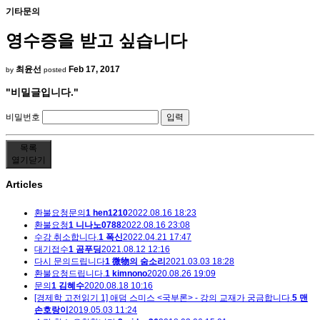
기타문의
영수증을 받고 싶습니다
최윤선
Feb 17, 2017
by
posted
"비밀글입니다."
비밀번호
목록
열기
닫기
Articles
환불요청문의
1
hen1210
2022.08.16 18:23
환불요청
1
니나노0788
2022.08.16 23:08
수강 취소합니다.
1
폭신
2022.04.21 17:47
대기접수
1
곰푸딩
2021.08.12 12:16
다시 문의드립니다
1
微物의 숨소리
2021.03.03 18:28
환불요청드립니다.
1
kimnono
2020.08.26 19:09
문의
1
김혜수
2020.08.18 10:16
[경제학 고전읽기 1] 애덤 스미스 <국부론> - 강의 교재가 궁금합니다.
5
맨
손호랑이
2019.05.03 11:24