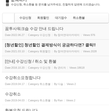
수강신청, 취소환불 등 문의를 남겨주세요. 친철하게 답변해 드리겠습니다.
수강신청
회원할인
대기접수
취소환불
기타문의
꿈투사워크숍 수강 안내 드립니다
Date
2022.06.27
Category
수강신청
By
참여연대아카데미
Views
976
[청년할인] 청년할인 결제방식이 궁금하다면? 클릭!!
Date
2021.03.10
Category
회원할인
By
참여연대아카데미
Views
2028
[안내] 수강신청 / 취소 및 환불
Date
2016.10.20
Category
수강신청
By
관리자
Views
18618
수강취소요청합니다
Date
2019.04.17
Category
취소환불
By
다슬
Views
2
수강취소
Date
2019.04.03
Category
취소환불
By
Ran
Views
2
환불요청 드립니다