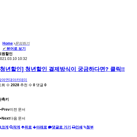
Home
문의하기
✔
뷰어로 보기
회원할인
021.03.10 10:32
[청년할인] 청년할인 결제방식이 궁금하다면? 클릭!!
참여연대아카데미
조회 수
2028
추천 수
0
댓글
0
단축키
Prev
이전 문서
Next
다음 문서
크게
작게
위로
아래로
댓글로 가기
인쇄
첨부