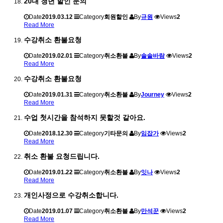
20대 청년 할인 문의
Date
2019.03.12
Category
회원할인
By
규원
Views
2
Read More
수강취소 환불요청
Date
2019.02.01
Category
취소환불
By
솔솔바람
Views
2
Read More
수강취소 환불요청
Date
2019.01.31
Category
취소환불
By
Journey
Views
2
Read More
수업 첫시간을 참석하지 못할것 같아요.
Date
2018.12.30
Category
기타문의
By
임잡가
Views
2
Read More
취소 환불 요청드립니다.
Date
2019.01.22
Category
취소환불
By
잇나
Views
2
Read More
개인사정으로 수강취소합니다.
Date
2019.01.07
Category
취소환불
By
만석꾼
Views
2
Read More