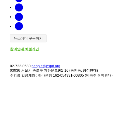
뉴스레터 구독하기
참여연대 회원가입
02-723-0580
people@pspd.org
03036 서울시 종로구 자하문로9길 16 (통인동, 참여연대)
수강료 입금계좌 : 하나은행 162-054331-00805 (예금주 참여연대)
강좌안내
Home
문의하기