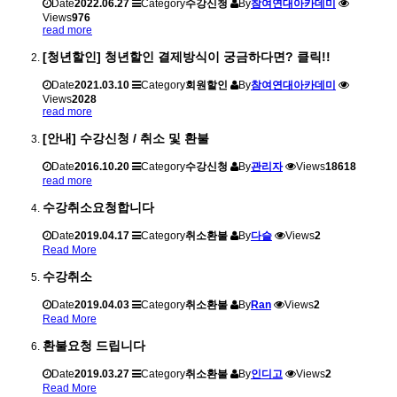
Date
2022.06.27
Category
수강신청
By
참여연대아카데미
Views
976
read more
[청년할인] 청년할인 결제방식이 궁금하다면? 클릭!!
Date
2021.03.10
Category
회원할인
By
참여연대아카데미
Views
2028
read more
[안내] 수강신청 / 취소 및 환불
Date
2016.10.20
Category
수강신청
By
관리자
Views
18618
read more
수강취소요청합니다
Date
2019.04.17
Category
취소환불
By
다슬
Views
2
Read More
수강취소
Date
2019.04.03
Category
취소환불
By
Ran
Views
2
Read More
환불요청 드립니다
Date
2019.03.27
Category
취소환불
By
인디고
Views
2
Read More