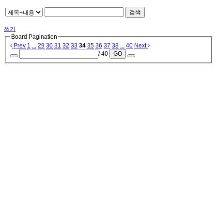
검색
쓰기
Board Pagination
Prev
1
...
29
30
31
32
33
34
35
36
37
38
...
40
Next
/ 40
GO