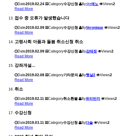
Date
2019.02.24
Category
수강신청
By
ㅁr에노
Views
2
Read More
접수 중 오류가 발생했습니다
Date
2019.02.09
Category
수강신청
By
Veronique
Views
2
Read More
고령사회 아픔과 돌봄 취소신청 취소
Date
2019.02.09
Category
수강신청
By
김태정
Views
2
Read More
강좌개설...
Date
2019.02.08
Category
기타문의
By
햇살2
Views
2
Read More
취소
Date
2019.02.11
Category
취소환불
By
유리반지
Views
2
Read More
수강신청
Date
2019.03.11
Category
수강신청
By
다슬
Views
2
Read More