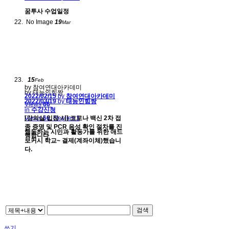
꿈투사 수업일정
No Image
19
Mar
15
Feb
by 참여연대아카데미
by 태능인힘짱
2022/02/15
by
참여연대아카데미
2022/03/19
by
태능인힘짱
Views
66
in
수강신청
Views
[강의실 입장 시] 코로나 백신 2차 접
66
Replies
1
종 증명 및 PCR 음성 확인 절차를 진
행동하는 시민과 활동가를 위한 애드
행합니다
보커시 학교~ 결제(계좌이체)했습니
다.
검색
쓰기