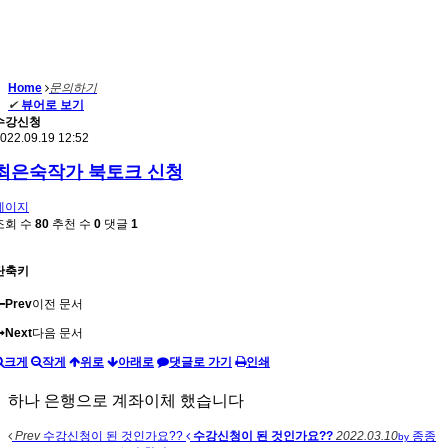
Home
문의하기
✔
뷰어로 보기
수강신청
022.09.19 12:52
최은숙작가 북토크 신청
데이지
조회 수
80
추천 수
0
댓글
1
단축키
Prev
이전 문서
Next
다음 문서
크게
작게
위로
아래로
댓글로 가기
인쇄
하나 은행으로 계좌이체 했습니다
Prev
수강신청이 된 것인가요??
수강신청이 된 것인가요??
2022.03.10
종종
by