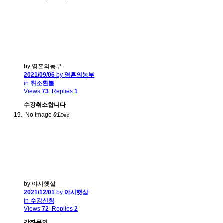
by 영혼의농부
2021/09/06
by
영혼의농부
in
취소환불
Views
73
Replies
1
수강취소합니다
No Image
01
Dec
by 야시햇살
2021/12/01
by
야시햇살
in
수강신청
Views
72
Replies
2
강좌문의