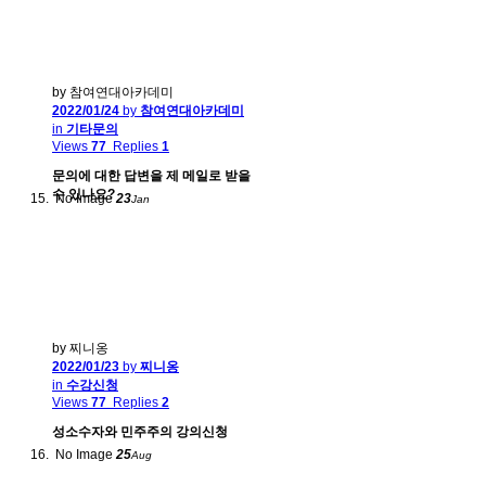
by 참여연대아카데미
2022/01/24
by
참여연대아카데미
in
기타문의
Views
77
Replies
1
문의에 대한 답변을 제 메일로 받을
수 있나요?
No Image
23
Jan
by 찌니옹
2022/01/23
by
찌니옹
in
수강신청
Views
77
Replies
2
성소수자와 민주주의 강의신청
No Image
25
Aug