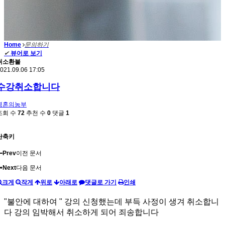
Home
문의하기
✔
뷰어로 보기
취소환불
021.09.06 17:05
수강취소합니다
영혼의농부
조회 수
72
추천 수
0
댓글
1
단축키
Prev
이전 문서
Next
다음 문서
크게
작게
위로
아래로
댓글로 가기
인쇄
"불안에 대하여 " 강의 신청했는데 부득 사정이 생겨 취소합니
다 강의 임박해서 취소하게 되어 죄송합니다