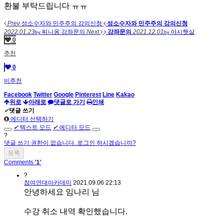
환불 부탁드립니다 ㅠㅠ
Prev
성소수자와 민주주의 강의신청
성소수자와 민주주의 강의신청
2022.01.23
찌니옹
강좌문의
Next
강좌문의
2021.12.01
야시햇살
by
by
0
추천
0
비추천
Facebook
Twitter
Google
Pinterest
Line
Kakao
위로
아래로
댓글로 가기
인쇄
✔
댓글 쓰기
에디터 선택하기
✔
텍스트 모드
✔
에디터 모드
?
댓글 쓰기 권한이 없습니다. 로그인 하시겠습니까?
Comments
'1'
?
참여연대아카데미
2021.09.06 22:13
안녕하세요 임나리 님
수강 취소 내역 확인했습니다.