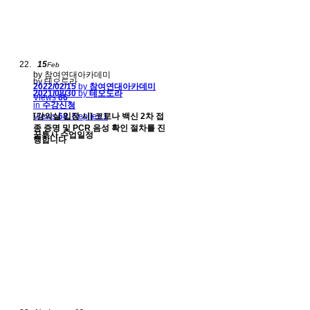
15
Feb
by 참여연대아카데미
by 테오도라
2022/02/15
by
참여연대아카데미
2021/08/30
by
테오도라
Views
66
in
수강신청
Views
[강의실 입장 시] 코로나 백신 2차 접
68
Replies
1
종 증명 및 PCR 음성 확인 절차를 진
꿈투사 수업일정
행합니다