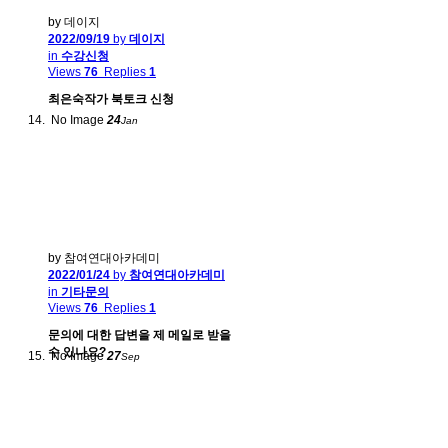
by 데이지
2022/09/19
by
데이지
in
수강신청
Views
76
Replies
1
최은숙작가 북토크 신청
No Image
24
Jan
by 참여연대아카데미
2022/01/24
by
참여연대아카데미
in
기타문의
Views
76
Replies
1
문의에 대한 답변을 제 메일로 받을
수 있나요?
No Image
27
Sep