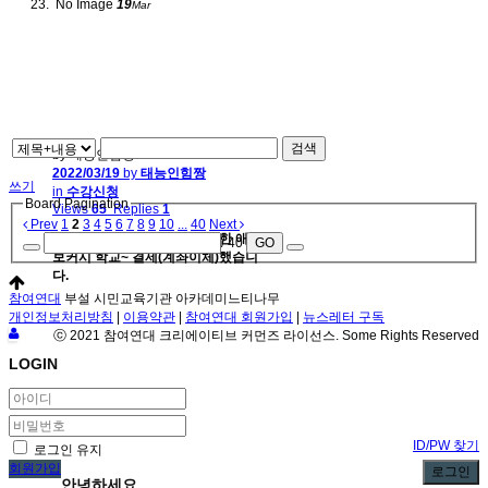
No Image
19
Mar
검색
by 태능인힘짱
2022/03/19
by
태능인힘짱
쓰기
in
수강신청
Board Pagination
Views
65
Replies
1
Prev
1
2
3
4
5
6
7
8
9
10
...
40
Next
행동하는 시민과 활동가를 위한 애드
/ 40
GO
보커시 학교~ 결제(계좌이체)했습니
다.
참여연대
부설 시민교육기관 아카데미느티나무
개인정보처리방침
|
이용약관
|
참여연대 회원가입
|
뉴스레터 구독
ⓒ 2021 참여연대 크리에이티브 커먼즈 라이선스. Some Rights Reserved
LOGIN
ID/PW 찾기
로그인 유지
회원가입
로그인
안녕하세요