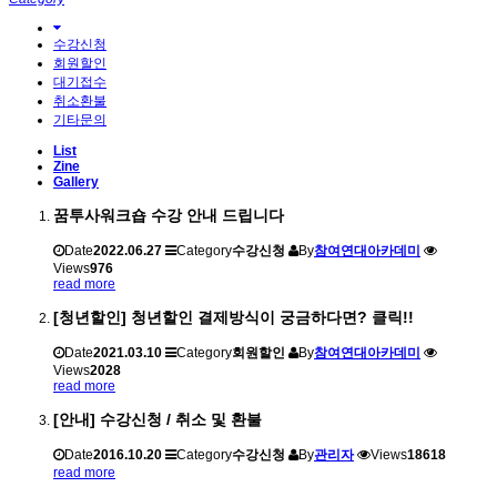
수강신청
회원할인
대기접수
취소환불
기타문의
List
Zine
Gallery
꿈투사워크숍 수강 안내 드립니다
Date
2022.06.27
Category
수강신청
By
참여연대아카데미
Views
976
read more
[청년할인] 청년할인 결제방식이 궁금하다면? 클릭!!
Date
2021.03.10
Category
회원할인
By
참여연대아카데미
Views
2028
read more
[안내] 수강신청 / 취소 및 환불
Date
2016.10.20
Category
수강신청
By
관리자
Views
18618
read more