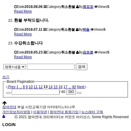
Date
2018.08.06
Category
취소환불
By
정꼬꼬
Views
5
Read More
환불 부탁드립니다.
Date
2018.07.11
Category
취소환불
By
박숲
Views
5
Read More
수강취소합니다
Date
2018.05.23
Category
취소환불
By
김프로
Views
5
Read More
검색
쓰기
Board Pagination
Prev
1
...
8
9
10
11
12
13
14
15
16
17
...
40
Next
/ 40
GO
참여연대
부설 시민교육기관 아카데미느티나무
개인정보처리방침
|
이용약관
|
참여연대 회원가입
|
뉴스레터 구독
ⓒ 2021 참여연대 크리에이티브 커먼즈 라이선스. Some Rights Reserved
LOGIN