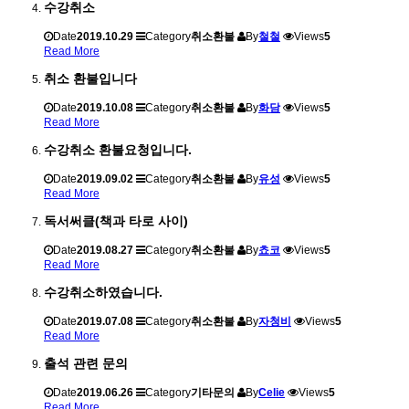
수강취소
Date
2019.10.29
Category
취소환불
By
철철
Views
5
Read More
취소 환불입니다
Date
2019.10.08
Category
취소환불
By
화담
Views
5
Read More
수강취소 환불요청입니다.
Date
2019.09.02
Category
취소환불
By
유성
Views
5
Read More
독서써클(책과 타로 사이)
Date
2019.08.27
Category
취소환불
By
쵸코
Views
5
Read More
수강취소하였습니다.
Date
2019.07.08
Category
취소환불
By
자청비
Views
5
Read More
출석 관련 문의
Date
2019.06.26
Category
기타문의
By
Celie
Views
5
Read More