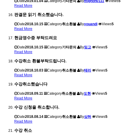
Date
2019.01.04
Category
기타문의
By
mignon0111
Views
5
Read More
판결문 읽기 취소했습니다.
Date
2018.10.15
Category
취소환불
By
youandi
Views
5
Read More
현금영수증 부탁드려요
Date
2018.10.15
Category
기타문의
By
밍고
Views
5
Read More
수강취소 환불부탁드립니다.
Date
2018.10.03
Category
취소환불
By
테리
Views
5
Read More
수강취소했습니다
Date
2018.09.11
Category
취소환불
By
도현
Views
5
Read More
수강 신청을 취소합니다.
Date
2018.08.14
Category
취소환불
By
상허
Views
5
Read More
수강 취소