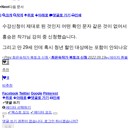
Next
다음 문서
가
크게
작게
위로
아래로
댓글로 가기
인쇄
수강신청이 제대로 된 것인지 어떤 확인 문자 같은 것이 없어서
홍승은 작가님 강의 중 신청했습니다.
그리고 만 29세 인데 혹시 청년 할인 대상에는 포함이 안되나요
Prev
최은숙작가 북토크 신청
최은숙작가 북토크 신청
2022.09.19
데이지
환
by
0
추천
0
비추천
Facebook
Twitter
Google
Pinterest
위로
아래로
댓글로 가기
인쇄
✔
댓글 쓰기
에디터 선택하기
✔
텍스트 모드
✔
에디터 모드
?
댓글 쓰기 권한이 없습니다. 로그인 하시겠습니까?