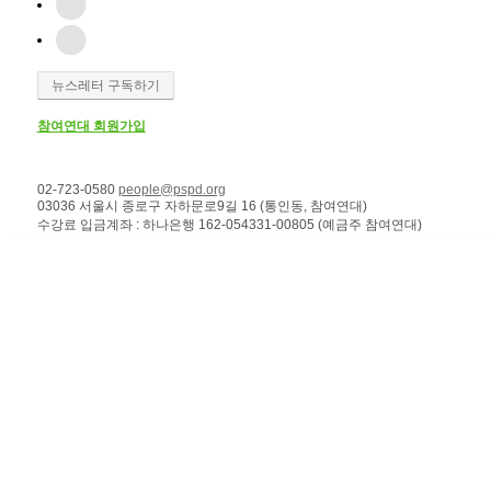
뉴스레터 구독하기
참여연대 회원가입
02-723-0580
people@pspd.org
03036 서울시 종로구 자하문로9길 16 (통인동, 참여연대)
수강료 입금계좌 : 하나은행 162-054331-00805 (예금주 참여연대)
강좌안내
Home
문의하기