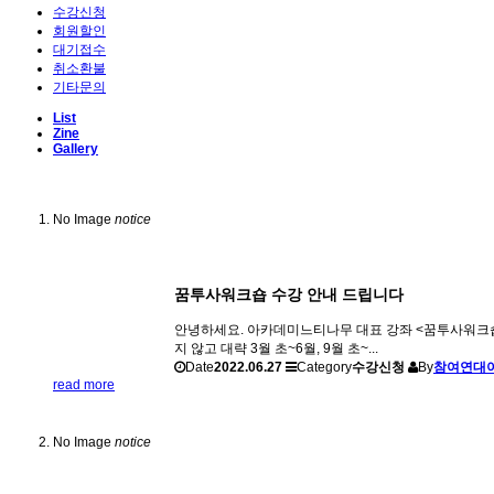
수강신청
회원할인
대기접수
취소환불
기타문의
List
Zine
Gallery
No Image
notice
꿈투사워크숍 수강 안내 드립니다
안녕하세요. 아카데미느티나무 대표 강좌 <꿈투사워크숍>
지 않고 대략 3월 초~6월, 9월 초~...
Date
2022.06.27
Category
수강신청
By
참여연대
read more
No Image
notice