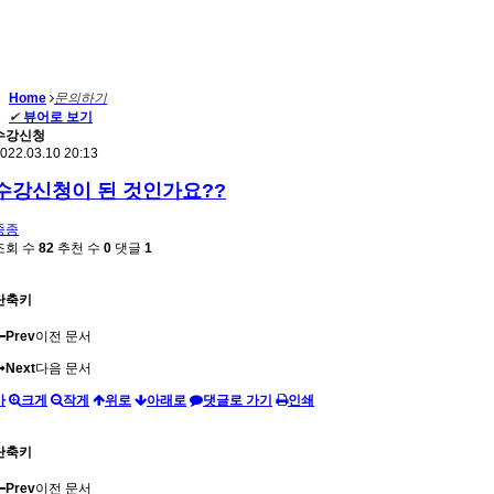
Home
문의하기
✔
뷰어로 보기
수강신청
022.03.10 20:13
수강신청이 된 것인가요??
종종
조회 수
82
추천 수
0
댓글
1
단축키
Prev
이전 문서
Next
다음 문서
가
크게
작게
위로
아래로
댓글로 가기
인쇄
단축키
Prev
이전 문서