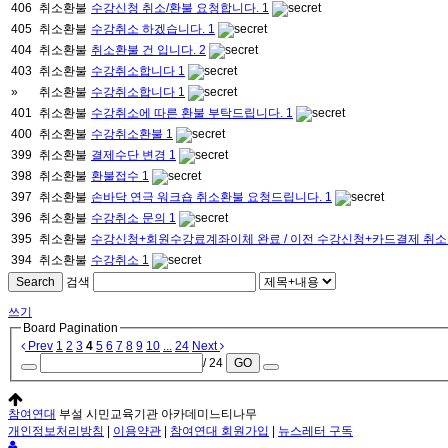
406
취소환불
수강신청 취소/환불 요청합니다.
1
405
취소환불
수강취소 하겠습니다.
1
404
취소환불
취소환불 건 입니다.
2
403
취소환불
수강취소합니다
1
»
취소환불
수강취소합니다
1
401
취소환불
수강취소에 따른 환불 부탁드립니다.
1
400
취소환불
수강취소환불
1
399
취소환불
결제수단 변경
1
398
취소환불
환불접수
1
397
취소환불
손바닥 연극 워크숍 취소환불 요청드립니다.
1
396
취소환불
수강취소 문의
1
395
취소환불
수강신청+회원수강료계좌이체 완료 / 이전 수강신청+카드결제 취
394
취소환불
수강취소
1
Search
검색
쓰기
Board Pagination
Prev
1
2
3
4
5
6
7
8
9
10
...
24
Next
/ 24
GO
참여연대
부설 시민교육기관 아카데미느티나무
개인정보처리방침
|
이용약관
|
참여연대 회원가입
|
뉴스레터 구독