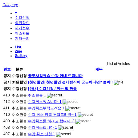
Category
수강신청
회원할인
대기접수
취소환불
기타문의
List
Zine
Gallery
List of Articles
번호
분류
제목
공지
수강신청
꿈투사워크숍 수강 안내 드립니다
공지
회원할인
[청년할인] 청년할인 결제방식이 궁금하다면? 클릭!!
공지
수강신청
[안내] 수강신청 / 취소 및 환불
413
취소환불
취소환불
1
412
취소환불
수강취소했습니다.
1
411
취소환불
수강취소부탁드려요
1
410
취소환불
수강 취소 환불 부탁드려요~
1
409
취소환불
수강취소를 하려고 합니다.
3
408
취소환불
수강취소합니다
1
407
취소환불
수강 취소 신청
1