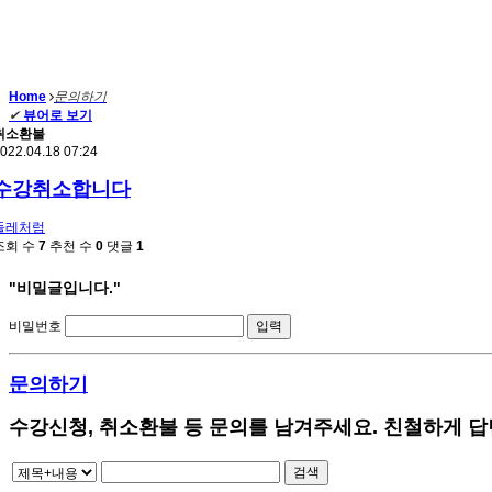
Home
문의하기
✔
뷰어로 보기
취소환불
022.04.18 07:24
수강취소합니다
들레처럼
조회 수
7
추천 수
0
댓글
1
"비밀글입니다."
비밀번호
문의하기
수강신청, 취소환불 등 문의를 남겨주세요. 친철하게 
검색