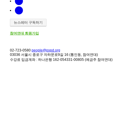
뉴스레터 구독하기
참여연대 회원가입
02-723-0580
people@pspd.org
03036 서울시 종로구 자하문로9길 16 (통인동, 참여연대)
수강료 입금계좌 : 하나은행 162-054331-00805 (예금주 참여연대)
강좌안내
Home
문의하기