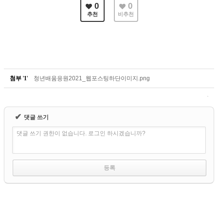
0
0
추천
비추천
첨부
'
1
'
청년배움응원2021_웹포스팅하단이미지.png
✔
댓글 쓰기
댓글 쓰기 권한이 없습니다. 로그인 하시겠습니까?