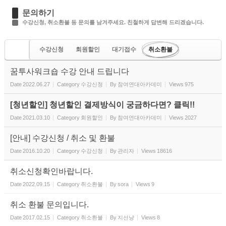
문의하기
수강신청, 취소환불 등 문의를 남겨주세요. 친철하게 답변해 드리겠습니다.
수강신청
회원할인
대기접수
취소환불
기타문의
꿈투사워크숍 수강 안내 드립니다
Date
2022.06.27
Category
수강신청
By
참여연대아카데미
Views
975
[청년할인] 청년할인 결제방식이 궁금하다면? 클릭!!
Date
2021.03.10
Category
회원할인
By
참여연대아카데미
Views
2027
[안내] 수강신청 / 취소 및 환불
Date
2016.10.20
Category
수강신청
By
관리자
Views
18616
취소신청확인바랍니다.
Date
2022.09.15
Category
취소환불
By
sora
Views
9
취소 환불 문의입니다.
Date
2017.02.15
Category
취소환불
By
지선냥
Views
8