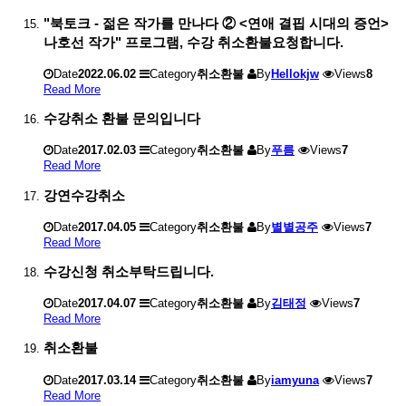
"북토크 - 젊은 작가를 만나다 ② <연애 결핍 시대의 증언>
나호선 작가" 프로그램, 수강 취소환불요청합니다.
Date
2022.06.02
Category
취소환불
By
Hellokjw
Views
8
Read More
수강취소 환불 문의입니다
Date
2017.02.03
Category
취소환불
By
푸름
Views
7
Read More
강연수강취소
Date
2017.04.05
Category
취소환불
By
별별공주
Views
7
Read More
수강신청 취소부탁드립니다.
Date
2017.04.07
Category
취소환불
By
김태정
Views
7
Read More
취소환불
Date
2017.03.14
Category
취소환불
By
iamyuna
Views
7
Read More