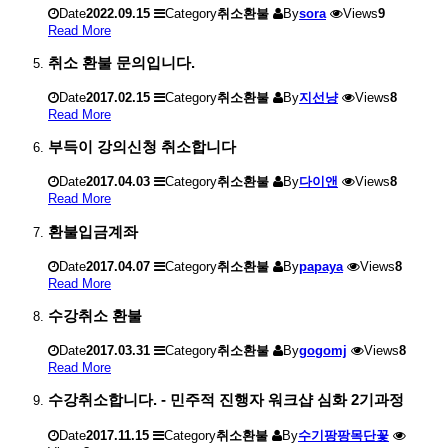
Date
2022.09.15
Category
취소환불
By
sora
Views
9
Read More
취소 환불 문의입니다.
Date
2017.02.15
Category
취소환불
By
지선냥
Views
8
Read More
부득이 강의신청 취소합니다
Date
2017.04.03
Category
취소환불
By
다이앤
Views
8
Read More
환불입금계좌
Date
2017.04.07
Category
취소환불
By
papaya
Views
8
Read More
수강취소 환불
Date
2017.03.31
Category
취소환불
By
gogomj
Views
8
Read More
수강취소합니다. - 민주적 진행자 워크샵 심화 2기과정
Date
2017.11.15
Category
취소환불
By
수기팡팡목단꽃