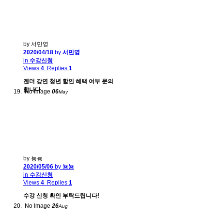
by 서민영
2020/04/18
by
서민영
in
수강신청
Views
4
Replies
1
젠더 강연 청년 할인 혜택 여부 문의
합니다
No Image
06
May
by 뇽뇽
2020/05/06
by
뇽뇽
in
수강신청
Views
4
Replies
1
수강 신청 확인 부탁드립니다!
No Image
26
Aug