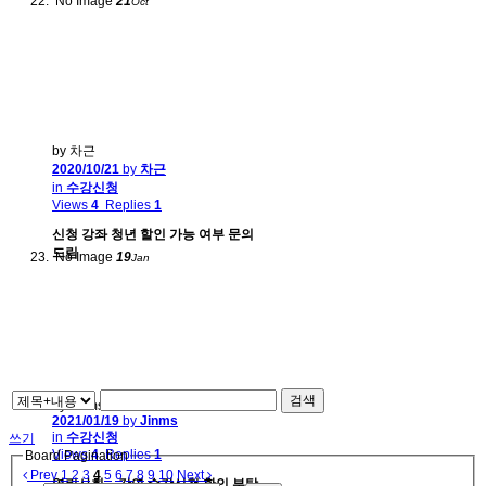
No Image
21
Oct
by 차근
2020/10/21
by
차근
in
수강신청
Views
4
Replies
1
신청 강좌 청년 할인 가능 여부 문의
드림
No Image
19
Jan
검색
by Jinms
2021/01/19
by
Jinms
in
수강신청
쓰기
Views
4
Replies
1
Board Pagination
Prev
1
2
3
4
5
6
7
8
9
10
Next
열린사회 ~ 강연 수강신청 확인 부탁