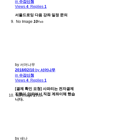
in
수강신청
Views
4
Replies
1
서울드로잉 다음 강좌 일정 문의
No Image
10
Feb
by 서어나무
2018/02/10
by
서어나무
in
수강신청
Views
4
Replies
1
[결제 확인 요청] 사파리는 전자결제
진행이 안되어서 직접 계좌이체 했습
No Image
27
Jun
니다.
by 새나