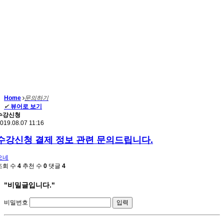
Home
문의하기
✔
뷰어로 보기
수강신청
019.08.07 11:16
수강신청 결제 정보 관련 문의드립니다.
으네
조회 수
4
추천 수
0
댓글
4
"비밀글입니다."
비밀번호