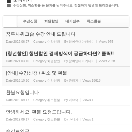
수강신청, 취소환불 등 문의를 남겨주세요. 친철하게 답변해 드리겠습니다.
수강신청
회원할인
대기접수
취소환불
기타문의
꿈투사워크숍 수강 안내 드립니다
Date
2022.06.27
Category
수강신청
By
참여연대아카데미
Views
975
[청년할인] 청년할인 결제방식이 궁금하다면? 클릭!!
Date
2021.03.10
Category
회원할인
By
참여연대아카데미
Views
2028
[안내] 수강신청 / 취소 및 환불
Date
2016.10.20
Category
수강신청
By
관리자
Views
18618
환불요청입니다
Date
2019.09.17
Category
취소환불
By
이유숙
Views
1
안녕하세요, 환불 요청드립니다.
Date
2019.09.17
Category
취소환불
By
바네사
Views
1
수강료입금