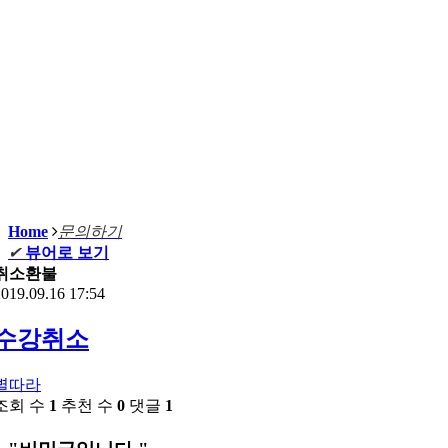
Home
문의하기
✔
뷰어로 보기
취소환불
019.09.16 17:54
수강취소
별따라
조회 수
1
추천 수
0
댓글
1