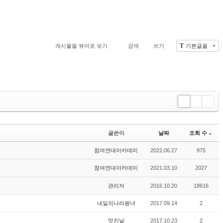
T
게시물을 뷰어로 보기
검색
쓰기
기본글꼴
Li
Zi
G
st
n
al
e
le
글쓴이
날짜
조회 수
r
y
참여연대아카데미
2022.06.27
975
참여연대아카데미
2021.03.10
2027
관리자
2016.10.20
18616
내일의나라왕녀
2017.09.14
2
멋진날
2017.10.23
2