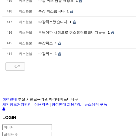
수강 취소 환불 요청요
419
취소환불
1
수강 취소합니다
418
취소환불
1
수강취소했습니다
417
취소환불
1
부득이한 사정으로 취소요청드립니다ㅠㅠ
416
취소환불
1
수강취소
415
취소환불
1
수강취소
414
취소환불
1
검색
참여연대
부설 시민교육기관 아카데미느티나무
개인정보처리방침
|
이용약관
|
참여연대 회원가입
|
뉴스레터 구독
LOGIN