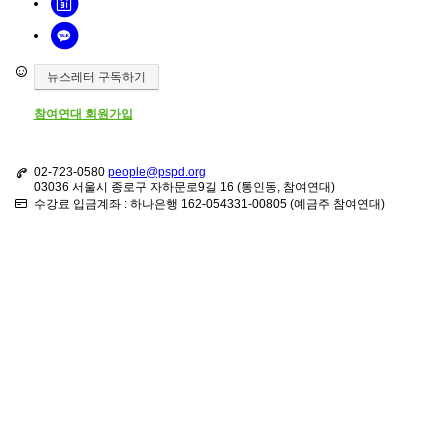
뉴스레터 구독하기
참여연대 회원가입
02-723-0580
people@pspd.org
03036 서울시 종로구 자하문로9길 16 (통인동, 참여연대)
수강료 입금계좌 : 하나은행 162-054331-00805 (예금주 참여연대)
강좌안내
Home
문의하기