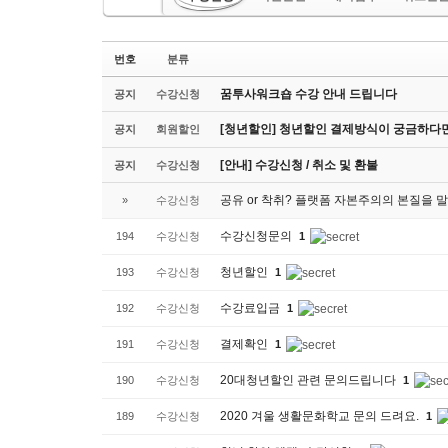
번호
분류
꿈투사워크숍 수강 안내 드립니다
공지
수강신청
[청년할인] 청년할인 결제방식이 궁금하다면?
공지
회원할인
[안내] 수강신청 / 취소 및 환불
공지
수강신청
공유 or 착취? 플랫폼 자본주의의 본질을 
»
수강신청
수강신청문의
194
수강신청
1
청년할인
193
수강신청
1
수강료입금
192
수강신청
1
결제확인
191
수강신청
1
20대청년할인 관련 문의드립니다
190
수강신청
1
2020 겨울 생활문화학교 문의 드려요.
189
수강신청
1