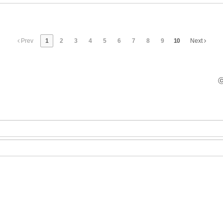
Prev
1
2
3
4
5
6
7
8
9
10
Next
ⓒ