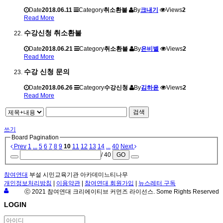
Date
2018.06.11
Category
취소환불
By
크내기
Views
2
Read More
수강신청 취소환불
Date
2018.06.21
Category
취소환불
By
은비별
Views
2
Read More
수강 신청 문의
Date
2018.06.26
Category
수강신청
By
김하윤
Views
2
Read More
검색
쓰기
Board Pagination
Prev
1
...
5
6
7
8
9
10
11
12
13
14
...
40
Next
/ 40
GO
참여연대
부설 시민교육기관 아카데미느티나무
개인정보처리방침
|
이용약관
|
참여연대 회원가입
|
뉴스레터 구독
ⓒ 2021 참여연대 크리에이티브 커먼즈 라이선스. Some Rights Reserved
LOGIN