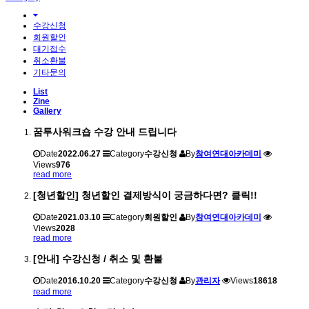
수강신청
회원할인
대기접수
취소환불
기타문의
List
Zine
Gallery
꿈투사워크숍 수강 안내 드립니다
Date
2022.06.27
Category
수강신청
By
참여연대아카데미
Views
976
read more
[청년할인] 청년할인 결제방식이 궁금하다면? 클릭!!
Date
2021.03.10
Category
회원할인
By
참여연대아카데미
Views
2028
read more
[안내] 수강신청 / 취소 및 환불
Date
2016.10.20
Category
수강신청
By
관리자
Views
18618
read more