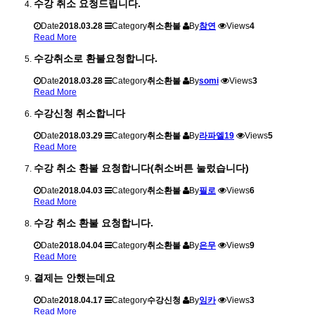
수강 취소 요청드립니다.
Date
2018.03.28
Category
취소환불
By
참연
Views
4
Read More
수강취소로 환불요청합니다.
Date
2018.03.28
Category
취소환불
By
somi
Views
3
Read More
수강신청 취소합니다
Date
2018.03.29
Category
취소환불
By
라파엘19
Views
5
Read More
수강 취소 환불 요청합니다(취소버튼 눌렀습니다)
Date
2018.04.03
Category
취소환불
By
필로
Views
6
Read More
수강 취소 환불 요청합니다.
Date
2018.04.04
Category
취소환불
By
은무
Views
9
Read More
결제는 안했는데요
Date
2018.04.17
Category
수강신청
By
잉카
Views
3
Read More